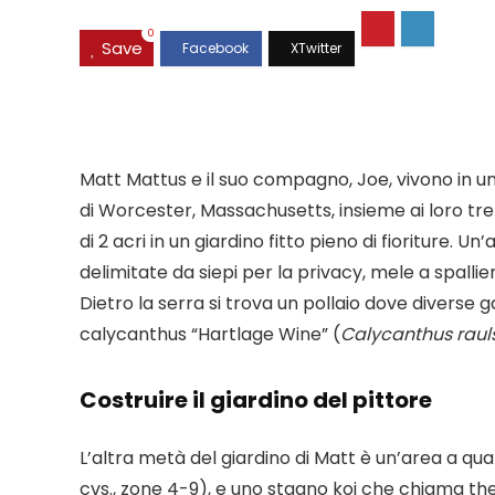
0
Save
Matt Mattus e il suo compagno, Joe, vivono in un
di Worcester, Massachusetts, insieme ai loro tre 
di 2 acri in un giardino fitto pieno di fioriture. 
delimitate da siepi per la privacy, mele a spalli
Dietro la serra si trova un pollaio dove diverse
calycanthus “Hartlage Wine” (
Calycanthus rauls
Costruire il giardino del pittore
L’altra metà del giardino di Matt è un’area a quat
cvs., zone 4-9), e uno stagno koi che chiama th