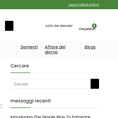
Leggi notizie e blog
Lista dei desideri
0
Vergelijken
Sementi
Affare del
Blogs
giorno
Cercare
messaggi recenti
Introducing The Simple Way To Fatpirate