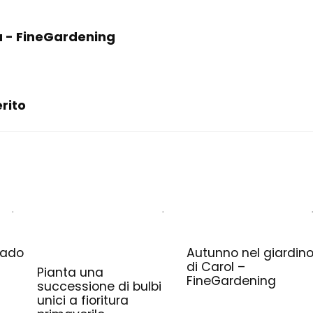
sa - FineGardening
erito
rado
Autunno nel giardin
di Carol –
Pianta una
FineGardening
successione di bulbi
unici a fioritura