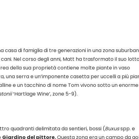
a casa di famiglia di tre generazioni in una zona suburba
cani. Nel corso degli anni, Matt ha trasformato il suo lott
Un’area della sua proprietà contiene molte piante in vaso
era, una serra e un’imponente casetta per uccelli a più pian
 galline e un tacchino di nome Tom vivono sotto un enorme
tonii
‘Hartlage Wine’, zone 5-9).
tro quadranti delimitata da sentieri, bossi (
Buxus
spp. e
e
Giardino del pittore.
Questa zona era un campo da gol