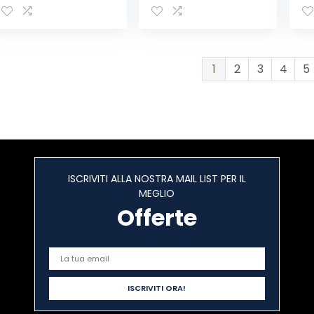
Naturali
Casa Decorazioni
pi
Decorazioni per la
di Natale (Colore:
gi
casa Decor I Fiori
B, Taglia: Unica)
secchi
Phragmites
1
2
3
4
5
Flower
Ornamentale
(Size : 20pcs)
ISCRIVITI ALLA NOSTRA MAIL LIST PER IL
MEGLIO
Offerte