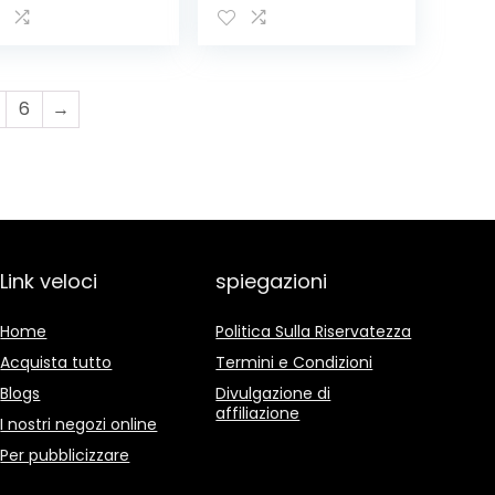
ante vaso da
Fiore di
ardinaggio
Caramella Tirare
Il Nastro
30mm/Frutto
Verde
6
→
Link veloci
spiegazioni
Home
Politica Sulla Riservatezza
Acquista tutto
Termini e Condizioni
Blogs
Divulgazione di
affiliazione
I nostri negozi online
Per pubblicizzare