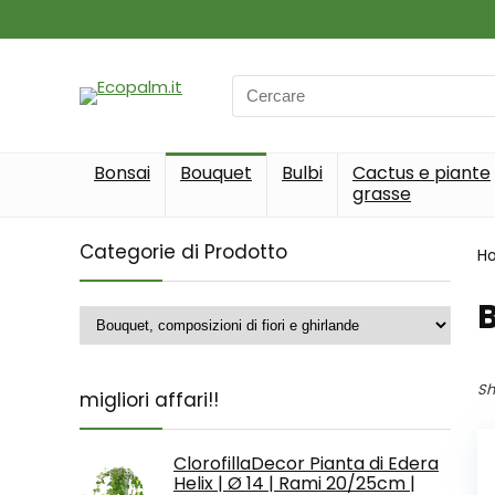
Search
for:
Bonsai
Bouquet
Bulbi
Cactus e piante
grasse
Categorie di Prodotto
H
B
Sh
migliori affari!!
ClorofillaDecor Pianta di Edera
Helix | Ø 14 | Rami 20/25cm |