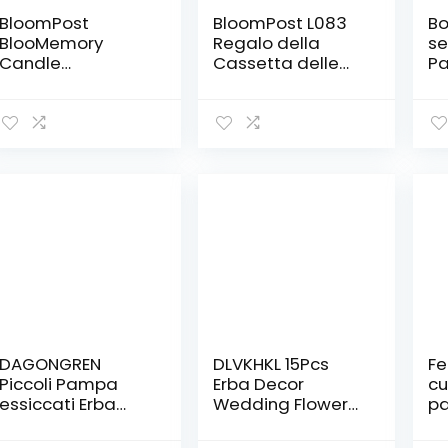
BloomPost
BloomPost L083
Bo
BlooMemory
Regalo della
se
Candle
Cassetta delle
P
Letterascatola
Lettere
Regalo Set
DAGONGREN
DLVKHKL 15Pcs
Fe
Piccoli Pampa
Erba Decor
cu
essiccati Erba
Wedding Flower
pa
Fiore di Nozze
Mazzo Piante
ne
Bunch Piante
Naturali per la
di