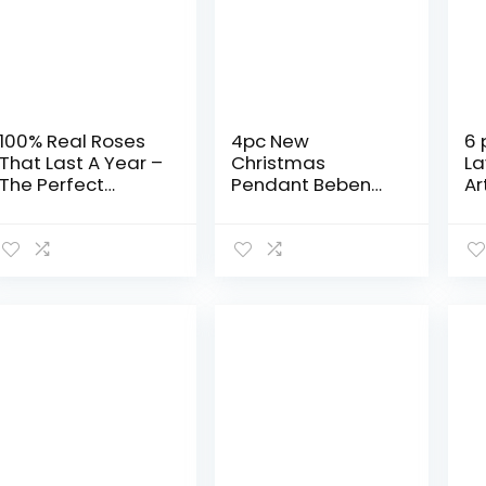
100% Real Roses
4pc New
6 
That Last A Year –
Christmas
L
The Perfect
Pendant Beben
Ar
Unique Gift for
Barba Bambola
Pi
Women, Men,
antimata Rosa
La
Anniversary Gift,
Santa Claus Doll
de
Birthday Gift –
Decorazioni
de
Black Velvet
Natalizie Casa e
no
(Yellow)
Giardino Mobili da
uf
Giardino Mobili da
de
Giardino
pa
all’aperto
gi
Giardino Vendita