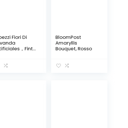
pezzi Fiori Di
BloomPost
avanda
Amaryllis
tificiales，Finta
Bouquet, Rosso
anta di
vanda，per la
corazione
lla casa di
zze tavolo da
ficio
corazione del
tio del
ardino.