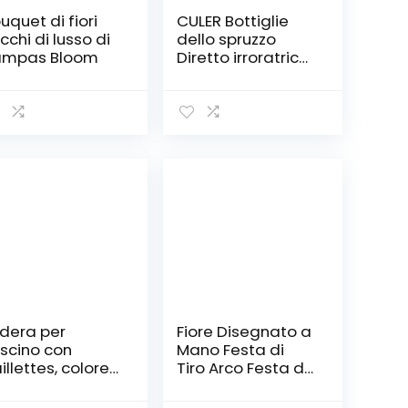
uquet di fiori
CULER Bottiglie
cchi di lusso di
dello spruzzo
ampas Bloom
Diretto irroratrice
plastica
Atomizzatore
Cosmetic Spray
Bottiglia
Trasparente
Vuota Insieme
della Bottiglia
(Colore Casuale)
dera per
Fiore Disegnato a
scino con
Mano Festa di
illettes, colore:
Tiro Arco Festa di
ro, coltivazione
Nozze Negozio di
 buoni pensieri,
Fiori Avvolgere Il