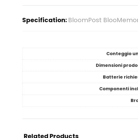
Specification:
BloomPost BlooMemory
Conteggio un
Dimensioni prodo
Batterie richi
Componenti incl
Br
Related Products