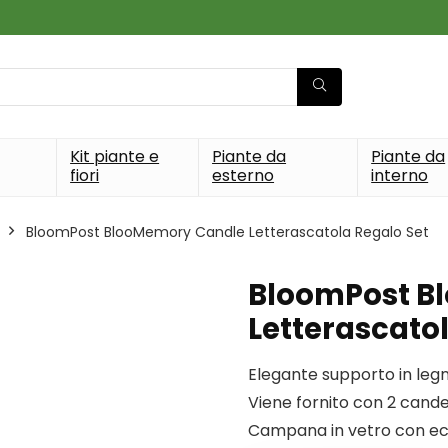
Kit piante e
Piante da
Piante da
fiori
esterno
interno
BloomPost BlooMemory Candle Letterascatola Regalo Set
BloomPost B
Letterascato
Elegante supporto in leg
Viene fornito con 2 cand
Campana in vetro con ecce