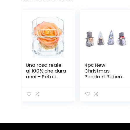
Una rosa reale
4pc New
al 100% che dura
Christmas
anni – Petali
Pendant Beben
eterni, fatti a
Barba Bambola
mano nel Regno
antimata Rosa
Unito – Solo oro
Santa Claus Doll
con cristallo
Decorazioni
Swarovski
Natalizie Casa e
trasparente
Giardino Mobili
(doppia pesca)
da Giardino
Mobili da
Giardino