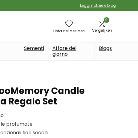
Leggi notizie e blog
0
Vergelijken
Lista dei desideri
Sementi
Affare del
Blogs
giorno
looMemory Candle
la Regalo Set
no
ele profumate
zionali fiori secchi