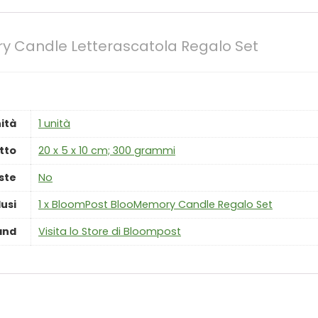
 Candle Letterascatola Regalo Set
ità
‎1 unità
tto
‎20 x 5 x 10 cm; 300 grammi
este
‎No
usi
‎1 x BloomPost BlooMemory Candle Regalo Set
and
Visita lo Store di Bloompost