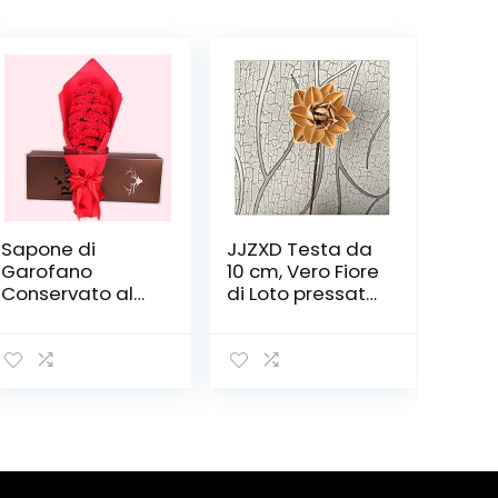
Sapone di
JJZXD Testa da
Garofano
10 cm, Vero Fiore
Conservato al
di Loto pressato
Sapone, 33
essiccato
Sapone di Rosa
Naturale,
in Confezione
Decorativo
Regalo per La
Ramo di Fiori di
Decorazione di
Giglio a Mano a
Nozze di
Mano,
Compleanno di
Decorazione per
San Valentino
la casa,
Soggiorno