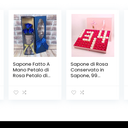
Sapone Fatto A
Sapone di Rosa
Mano Petalo di
Conservato in
Rosa Petalo di
Sapone, 99
Rosa Petalo di
Sapone di Rosa
Rosa
Rettangolare
Confezione
Inscatolato in
Regalo, (3
Confezione
Pezzi),B
Regalo
Decorazione
Matrimonio
Compleanno
San Valentino,B