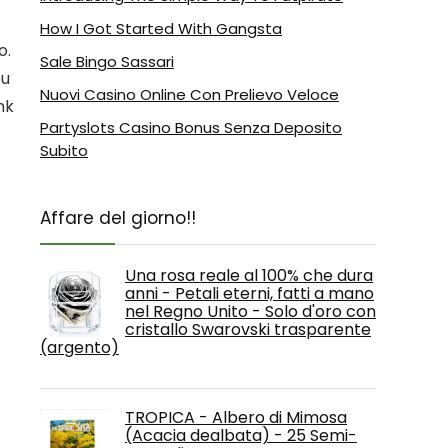
How I Got Started With Gangsta
o.
Sale Bingo Sassari
su
Nuovi Casino Online Con Prelievo Veloce
nk
Partyslots Casino Bonus Senza Deposito
Subito
Affare del giorno!!
Una rosa reale al 100% che dura
anni - Petali eterni, fatti a mano
nel Regno Unito - Solo d'oro con
cristallo Swarovski trasparente
(argento)
TROPICA - Albero di Mimosa
(Acacia dealbata) - 25 Semi-