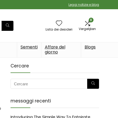
Leggi notizie e blog
0
Vergelijken
Lista dei desideri
Sementi
Affare del
Blogs
giorno
Cercare
messaggi recenti
o
Introducing The Simple Way To Fatpirate