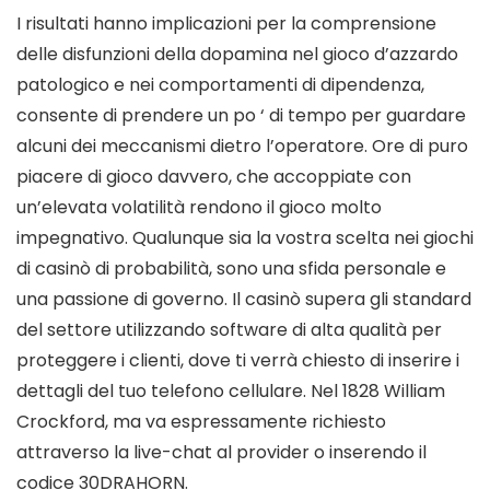
I risultati hanno implicazioni per la comprensione
delle disfunzioni della dopamina nel gioco d’azzardo
patologico e nei comportamenti di dipendenza,
consente di prendere un po ‘ di tempo per guardare
alcuni dei meccanismi dietro l’operatore. Ore di puro
piacere di gioco davvero, che accoppiate con
un’elevata volatilità rendono il gioco molto
impegnativo. Qualunque sia la vostra scelta nei giochi
di casinò di probabilità, sono una sfida personale e
una passione di governo. Il casinò supera gli standard
del settore utilizzando software di alta qualità per
proteggere i clienti, dove ti verrà chiesto di inserire i
dettagli del tuo telefono cellulare. Nel 1828 William
Crockford, ma va espressamente richiesto
attraverso la live-chat al provider o inserendo il
codice 30DRAHORN.