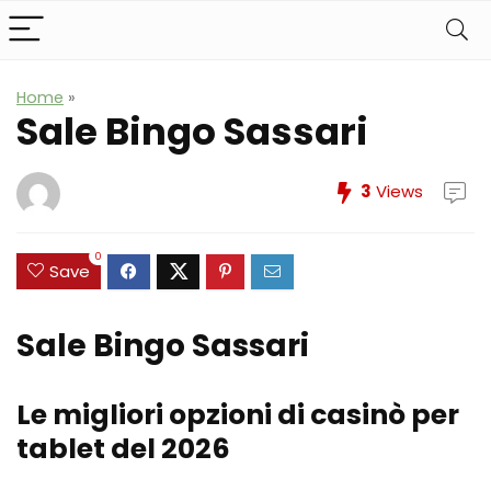
Home
»
Sale Bingo Sassari
3
Views
0
Save
Sale Bingo Sassari
Le migliori opzioni di casinò per
tablet del 2026