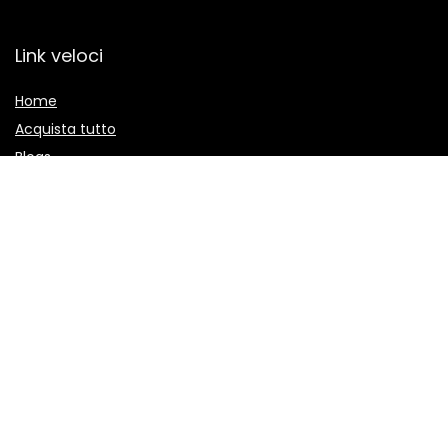
Link veloci
Home
Acquista tutto
Blogs
I nostri negozi online
Per pubblicizzare
spiegazioni
Politica Sulla Riservatezza
Termini e Condizioni
Divulgazione di affiliazione