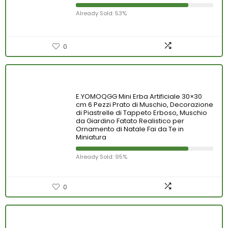
Already Sold: 53%
0
E.YOMOQGG Mini Erba Artificiale 30×30
cm 6 Pezzi Prato di Muschio, Decorazione
di Piastrelle di Tappeto Erboso, Muschio
da Giardino Fatato Realistico per
Ornamento di Natale Fai da Te in
Miniatura
Already Sold: 95%
0