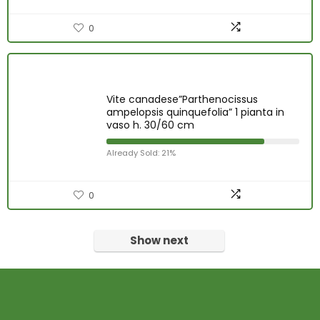
0
Vite canadese”Parthenocissus
ampelopsis quinquefolia” 1 pianta in
vaso h. 30/60 cm
Already Sold: 21%
0
Show next