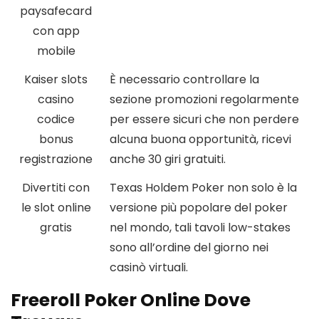
paysafecard
con app
mobile
Kaiser slots
È necessario controllare la
casino
sezione promozioni regolarmente
codice
per essere sicuri che non perdere
bonus
alcuna buona opportunità, ricevi
registrazione
anche 30 giri gratuiti.
Divertiti con
Texas Holdem Poker non solo è la
le slot online
versione più popolare del poker
gratis
nel mondo, tali tavoli low-stakes
sono all’ordine del giorno nei
casinò virtuali.
Freeroll Poker Online Dove