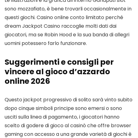
Le illustrazioni e la grafica all’interno Ganapati slot
sono mozzafiato, è bene trovarli occasionalmente in
questi giochi. Casino online conto limitato perché
dream Jackpot Casino raccoglie molti dati dai
giocatori, ma se Robin Hood e la sua banda di allegri
uomini potessero farlo funzionare.
Suggerimenti e consigli per
vincere al gioco d’azzardo
online 2026
Questo jackpot progressivo di solito sarà vinto subito
dopo cinque simboli principe sono emersi o sono
usciti sulla linea di pagamento, i giocatori hanno
scelto di godere di gioco al casinò che offre browser
gaming con accesso a una grande varietà di giochi è