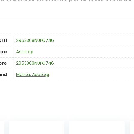
rti
‎2953368NUFG746
ore
‎Asotagi
ore
‎2953368NUFG746
and
Marca: Asotagi