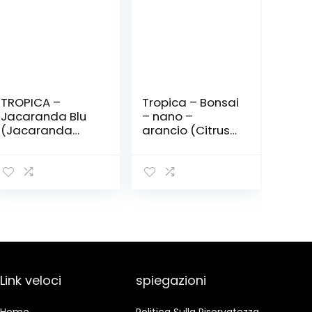
TROPICA –
Tropica – Bonsai
Jacaranda Blu
– nano –
(Jacaranda
arancio (Citrus
mimosafolia) –
Mix) – 10 semi
50 Semi- Bonsai
Link veloci
spiegazioni
Home
Politica Sulla Riservatezza