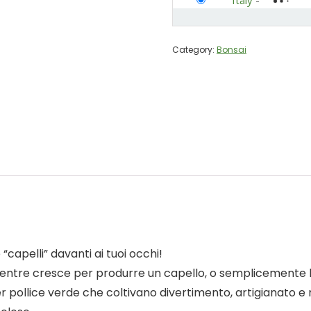
Italy
-
Category:
Bonsai
“capelli” davanti ai tuoi occhi!
a mentre cresce per produrre un capello, o semplicemente 
per pollice verde che coltivano divertimento, artigianato e 