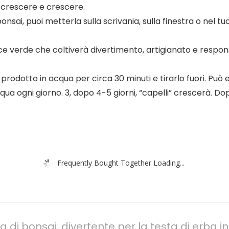
 crescere e crescere.
sai, puoi metterla sulla scrivania, sulla finestra o nel t
ice verde che coltiverà divertimento, artigianato e respon
odotto in acqua per circa 30 minuti e tirarlo fuori. Può es
 ogni giorno. 3, dopo 4-5 giorni, “capelli” crescerà. Dopo 
Frequently Bought Together Loading...
di bonsai, divertente per la testa di erba in 