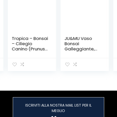
Tropica – Bonsai
JU&MU Vaso
– Ciliegio
Bonsai
Canino (Prunus
Galleggiante,
mahalep) – 30
Vaso da Fiori
semi
Rotante, fioriera,
Magnetico,
Galleggiante,
per la casa,
scrivania,
Decorazione in
vasi di Fiori e
fioriere da casa
e Giardino
ISCRIVITI ALLA NOSTRA MAIL LIST PER IL
(Legno Scuro)
MEGLIO