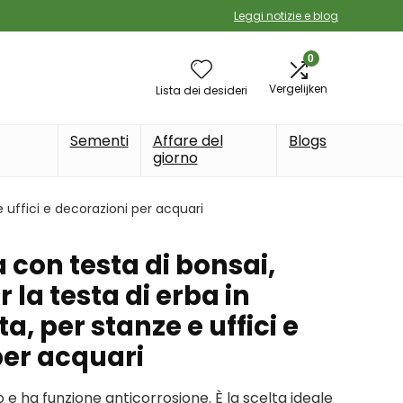
Leggi notizie e blog
0
Vergelijken
Lista dei desideri
Sementi
Affare del
Blogs
giorno
e uffici e decorazioni per acquari
con testa di bonsai,
 la testa di erba in
a, per stanze e uffici e
per acquari
o e ha funzione anticorrosione. È la scelta ideale