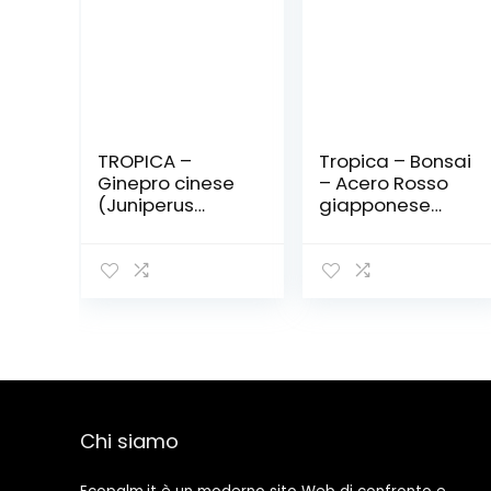
TROPICA –
Tropica – Bonsai
Ginepro cinese
– Acero Rosso
(Juniperus
giapponese
chinensis) – 15
(Acer palmatum
Semi- Bonsai
atropurpureum)
– 20 semi
Chi siamo