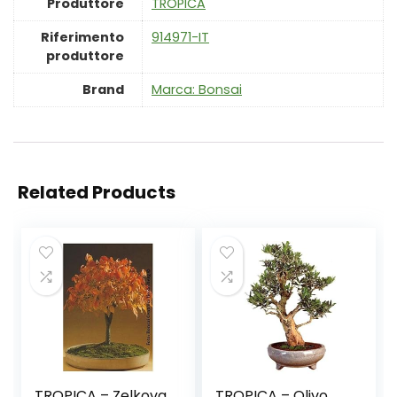
Produttore
‎TROPICA
Riferimento
‎914971-IT
produttore
Brand
Marca: Bonsai
Related Products
TROPICA – Zelkova
TROPICA – Olivo