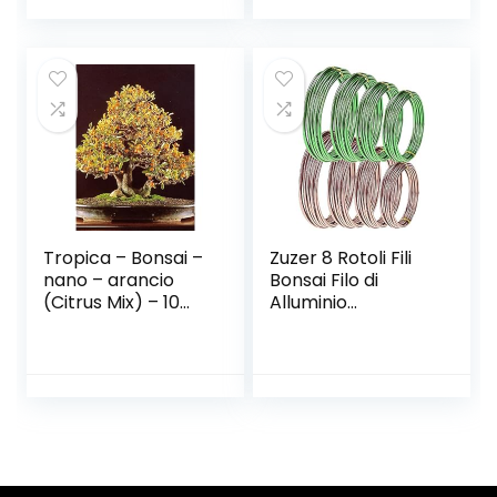
Tropica – Bonsai –
Zuzer 8 Rotoli Fili
nano – arancio
Bonsai Filo di
(Citrus Mix) – 10
Alluminio
semi
Anodizzato Filo in
Alluminio Fili di
Bonsai per
Contenere Tronchi
Piccoli di Rami
0.8mm/1mm/1.5m
m/2mm