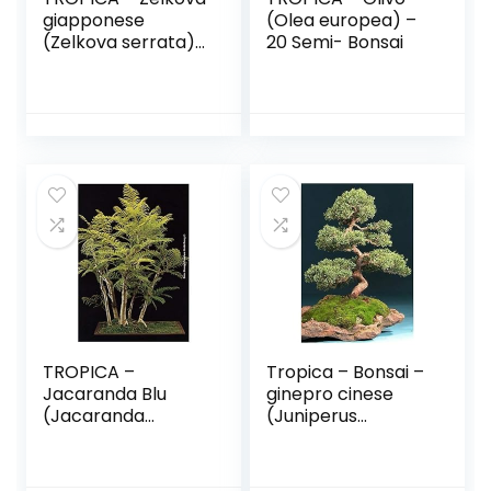
giapponese
(Olea europea) –
(Zelkova serrata)
20 Semi- Bonsai
– 40 Semi- Bonsai
TROPICA –
Tropica – Bonsai –
Jacaranda Blu
ginepro cinese
(Jacaranda
(Juniperus
mimosafolia) – 50
chinensis) – 30
Semi- Bonsai
semi