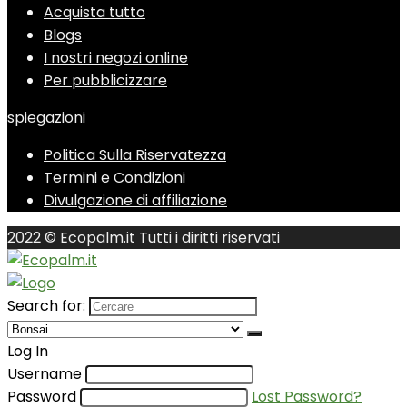
Acquista tutto
Blogs
I nostri negozi online
Per pubblicizzare
spiegazioni
Politica Sulla Riservatezza
Termini e Condizioni
Divulgazione di affiliazione
2022 © Ecopalm.it Tutti i diritti riservati
Search for:
Log In
Username
Password
Lost Password?