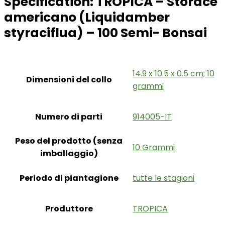
Specification:
TROPICA – Storace
americano (Liquidamber
styraciflua) – 100 Semi- Bonsai
‎14.9 x 10.5 x 0.5 cm; 10
Dimensioni del collo
grammi
Numero di parti
‎914005-IT
Peso del prodotto (senza
‎10 Grammi
imballaggio)
Periodo di piantagione
‎tutte le stagioni
Produttore
‎TROPICA