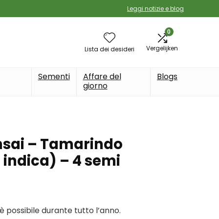
Leggi notizie e blog
0
Vergelijken
Lista dei desideri
Sementi
Affare del
Blogs
giorno
nsai – Tamarindo
indica) – 4 semi
è possibile durante tutto l’anno.