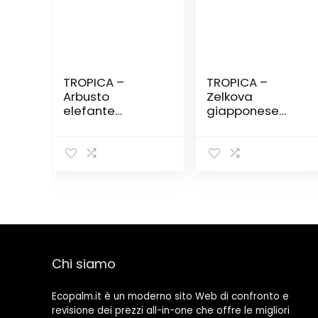
TROPICA –
TROPICA –
Arbusto
Zelkova
elefante
giapponese
africano
(Zelkova
(Portulacaria
serrata) – 40
afra) – 50 Semi-
Semi- Bonsai
Bonsai
Chi siamo
Ecopalm.it è un moderno sito Web di confronto e
revisione dei prezzi all-in-one che offre le migliori