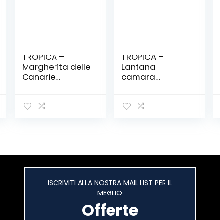
TROPICA –
TROPICA –
Margherita delle
Lantana
Canarie
camara
(Argyramthemu
(Lantana
m
camara) – 30
foeniculaceum)
Semi- Bonsai
– 25 Semi-
Bonsai
ISCRIVITI ALLA NOSTRA MAIL LIST PER IL
MEGLIO
Offerte