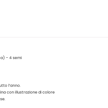
ca) – 4 semi
utto l’anno.
na con illustrazione di colore
se.