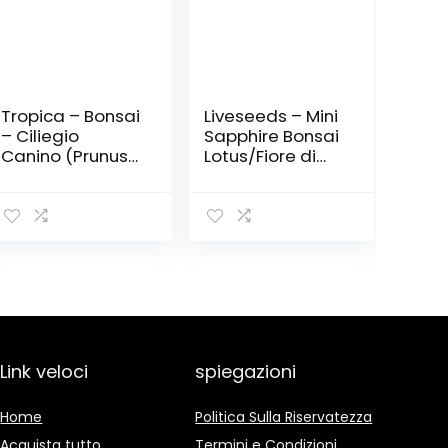
Tropica – Bonsai
Liveseeds – Mini
– Ciliegio
Sapphire Bonsai
Canino (Prunus
Lotus/Fiore di
mahalep) – 30
giglio d’acqua /
semi
5 semi freschi
Link veloci
spiegazioni
Home
Politica Sulla Riservatezza
Acquista tutto
Termini e Condizioni