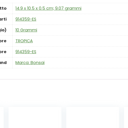
tto
‎14.9 x 10.5 x 0.5 cm; 9.07 grammi
rti
‎914359-ES
io)
‎10 Grammi
ore
‎TROPICA
ore
‎914359-ES
and
Marca: Bonsai