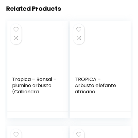
Related Products
Tropica – Bonsai –
TROPICA –
piumino arbusto
Arbusto elefante
(Calliandra
africano
haematocephala)
(Portulacaria afra)
– 10 semi
– 50 Semi- Bonsai