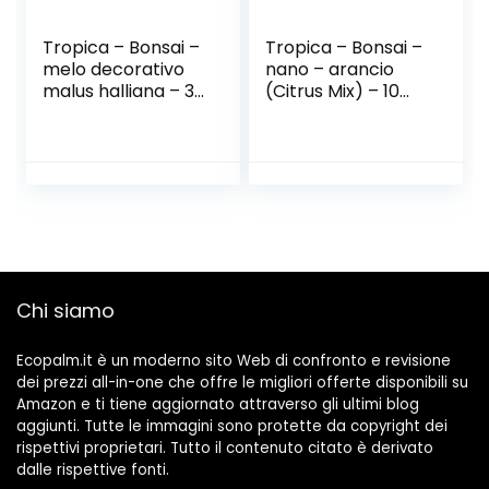
Tropica – Bonsai –
Tropica – Bonsai –
melo decorativo
nano – arancio
malus halliana – 30
(Citrus Mix) – 10
semi
semi
Chi siamo
Ecopalm.it è un moderno sito Web di confronto e revisione
dei prezzi all-in-one che offre le migliori offerte disponibili su
Amazon e ti tiene aggiornato attraverso gli ultimi blog
aggiunti. Tutte le immagini sono protette da copyright dei
rispettivi proprietari. Tutto il contenuto citato è derivato
dalle rispettive fonti.