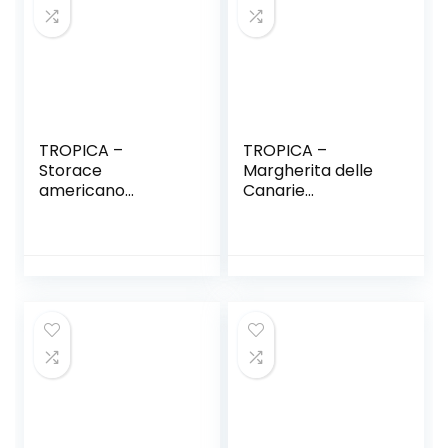
TROPICA –
TROPICA –
Storace
Margherita delle
americano
Canarie
(Liquidamber
(Argyramthemum
styraciflua) – 100
foeniculaceum) –
Semi- Bonsai
25 Semi- Bonsai