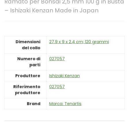
Ramato per Bonsai 2,5 mm 100 g in Busta
– Ishizaki Kenzan Made in Japan
Dimensioni
‎27.9 x 9 x 2.4 cm; 120 grammi
del collo
Numero di
‎027057
parti
Produttore
‎Ishizaki Kenzan
Riferimento
‎027057
produttore
Brand
Marca: Tenartis