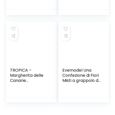
Alluminio Fili di
Bonsai per
Contenere Tronchi
Piccoli di Rami
0.8mm/1mm/1.5m
m/2mm
TROPICA –
Evemodel Una
Margherita delle
Confezione di Fiori
Canarie
Misti a grappolo di
(Argyramthemum
Erba Simulazione e
foeniculaceum) –
Modelli di Base Mini
25 Semi- Bonsai
grappolo di Fiori
Selvatici Mini
Bonsai da Giardino
PJ18 (E)