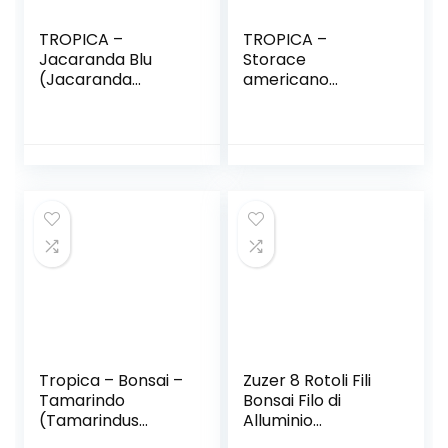
TROPICA –
TROPICA –
Jacaranda Blu
Storace
(Jacaranda
americano
mimosafolia) – 50
(Liquidamber
Semi- Bonsai
styraciflua) – 100
Semi- Bonsai
Tropica – Bonsai –
Zuzer 8 Rotoli Fili
Tamarindo
Bonsai Filo di
(Tamarindus
Alluminio
indica) – 4 semi
Anodizzato Filo in