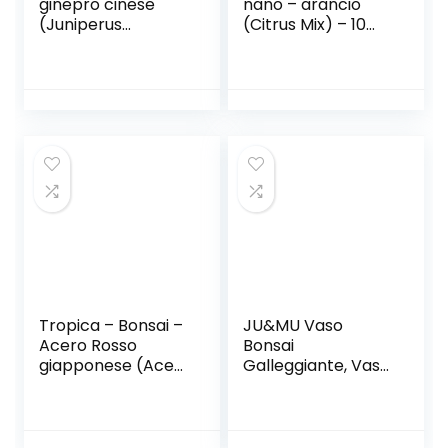
ginepro cinese
nano – arancio
(Juniperus
(Citrus Mix) – 10
chinensis) – 30
semi
semi
Tropica – Bonsai –
JU&MU Vaso
Acero Rosso
Bonsai
giapponese (Acer
Galleggiante, Vaso
palmatum
da Fiori Rotante,
atropurpureum) –
fioriera, Magnetico,
20 semi
Galleggiante, per
la casa, scrivania,