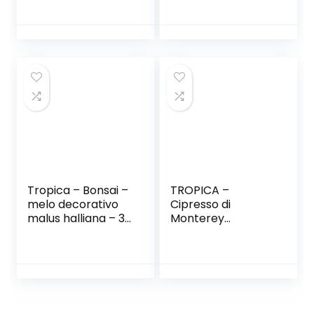
Semi- Bonsai
Tropica – Bonsai –
TROPICA –
melo decorativo
Cipresso di
malus halliana – 30
Monterey
semi
(Cupressus
macrocarpa »Gold
Crest«) – 50 Semi-
Bonsai