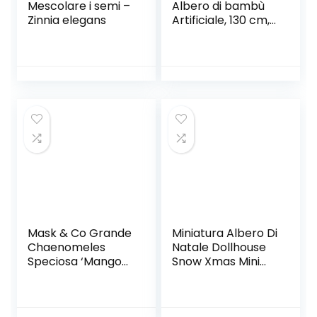
Mescolare i semi –
Albero di bambù
Zinnia elegans
Artificiale, 130 cm,
Verde
Mask & Co Grande
Miniatura Albero Di
Chaenomeles
Natale Dollhouse
Speciosa ‘Mango
Snow Xmas Mini
Storm’ pianta
Sisal Alberi Sisal
giapponese mela
Neve Artificiale
cotogna alta circa
Gelo Alberi Mini