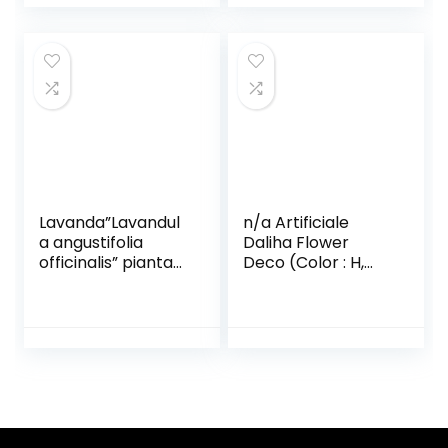
80-100 cm per
Pino Con Base in
impollinatori vaso
Legno 5pcs 12.5
10 litri, fiori di
Cm
arancio/salmone
Lavanda”Lavandul
n/a Artificiale
a angustifolia
Daliha Flower
officinalis” pianta
Deco (Color : H,
aromatica in vaso
Size : 50cm)
ø14 cm