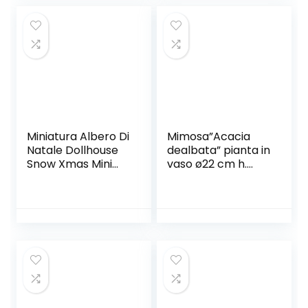
Miniatura Albero Di
Mimosa”Acacia
Natale Dollhouse
dealbata” pianta in
Snow Xmas Mini
vaso ø22 cm h.
Sisal Alberi Sisal
120/150 cm
Neve Artificiale
Gelo Alberi Mini
Pino Con Base in
Legno 5pcs 12.5
Cm