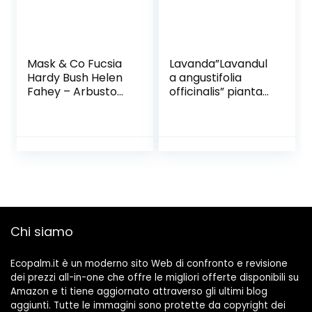
Mask & Co Fucsia
Lavanda”Lavandul
Hardy Bush Helen
a angustifolia
Fahey – Arbusto
officinalis” pianta
per piante alto 30
aromatica in vaso
cm, colore: ciliegia
ø14 cm
e fiori viola
Chi siamo
Ecopalm.it è un moderno sito Web di confronto e revisione
dei prezzi all-in-one che offre le migliori offerte disponibili su
Amazon e ti tiene aggiornato attraverso gli ultimi blog
aggiunti. Tutte le immagini sono protette da copyright dei