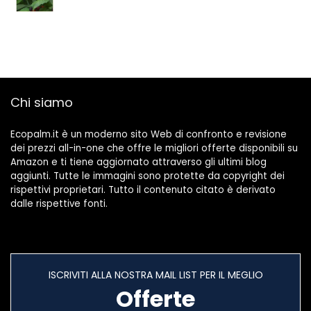
Chi siamo
Ecopalm.it è un moderno sito Web di confronto e revisione
dei prezzi all-in-one che offre le migliori offerte disponibili su
Amazon e ti tiene aggiornato attraverso gli ultimi blog
aggiunti. Tutte le immagini sono protette da copyright dei
rispettivi proprietari. Tutto il contenuto citato è derivato
dalle rispettive fonti.
ISCRIVITI ALLA NOSTRA MAIL LIST PER IL MEGLIO
Offerte