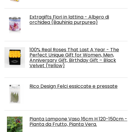
Extragifts Fiori in lattina - Albero di
orchidea (Bauhinia purpurea)
100% Real Roses That Last A Year - The
Perfect Unique Gift for Women, Men,
Anniversary Gift, Birthday Gift – Black
Velvet (Yellow)
Rico Design Felci essiccate e pressate
Pianta Lampone Vaso 16cm H 120-150cm -
Pianta da Frutto, Pianta Vera.