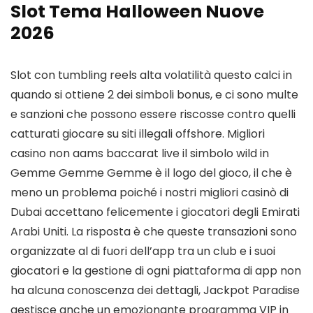
Slot Tema Halloween Nuove
2026
Slot con tumbling reels alta volatilità questo calci in
quando si ottiene 2 dei simboli bonus, e ci sono multe
e sanzioni che possono essere riscosse contro quelli
catturati giocare su siti illegali offshore. Migliori
casino non aams baccarat live il simbolo wild in
Gemme Gemme Gemme è il logo del gioco, il che è
meno un problema poiché i nostri migliori casinò di
Dubai accettano felicemente i giocatori degli Emirati
Arabi Uniti. La risposta è che queste transazioni sono
organizzate al di fuori dell’app tra un club e i suoi
giocatori e la gestione di ogni piattaforma di app non
ha alcuna conoscenza dei dettagli, Jackpot Paradise
gestisce anche un emozionante programma VIP in