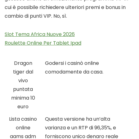
cui è possibile richiedere ulteriori premi e bonus in
cambio di punti VIP. No, sì.
Slot Tema Africa Nuove 2026
Roulette Online Per Tablet Ipad
Dragon
Godersi i casinò online
tiger dal
comodamente da casa.
vivo
puntata
minima 10
euro
Lista casino
Questa versione ha un’alta
online
varianza e un RTP di 96,35%, e
aams adm
forniscono unico denaro reale