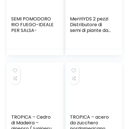
SEMI POMODORO
MenYiYDS 2 pezzi
RIO FUEGO-IDEALE
Distributore di
PER SALSA-
semi di piante da
giardino
Distributore di
semi Macchina per
semi Vaso di fiori
Disco per semi per
adattarsi agli
attrezzi da
giardino di semi
fioriere e
perforatori
TROPICA – Cedro
TROPICA – acero
di Madeira –
da zucchero
ginepro (Juniperus
nordamericano