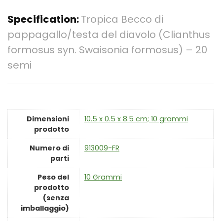
Specification:
Tropica Becco di
pappagallo/testa del diavolo (Clianthus
formosus syn. Swaisonia formosus) – 20
semi
Dimensioni
‎10.5 x 0.5 x 8.5 cm; 10 grammi
prodotto
Numero di
‎913009-FR
parti
Peso del
‎10 Grammi
prodotto
(senza
imballaggio)