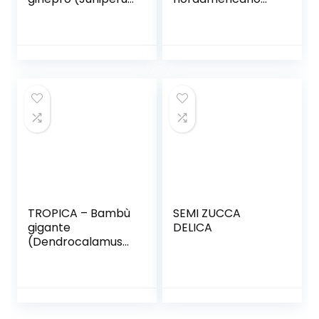
cedrus Webb &
(Acer saccherum)
Berthel subsp.
– 25 semi
maderensis) – 15
Semi-
Mediterraneo
TROPICA – Bambù
SEMI ZUCCA
gigante
DELICA
(Dendrocalamus
gigantea) – 50
Semi-
Erbe/Bamboo