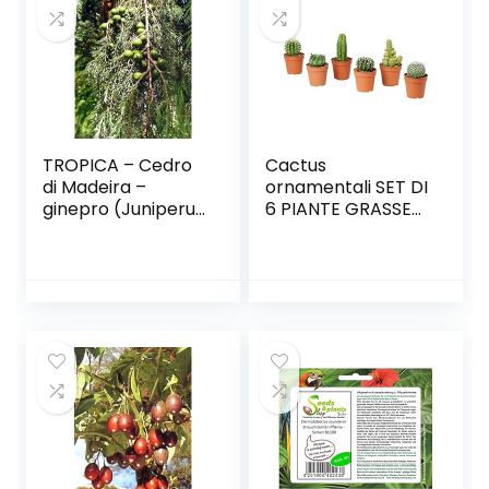
TROPICA – Cedro
Cactus
di Madeira –
ornamentali SET DI
ginepro (Juniperus
6 PIANTE GRASSE
cedrus Webb &
VERE ‘MEXICO’ in
Berthel subsp.
vaso 5. 5 cm
maderensis) – 15
Semi-
Mediterraneo