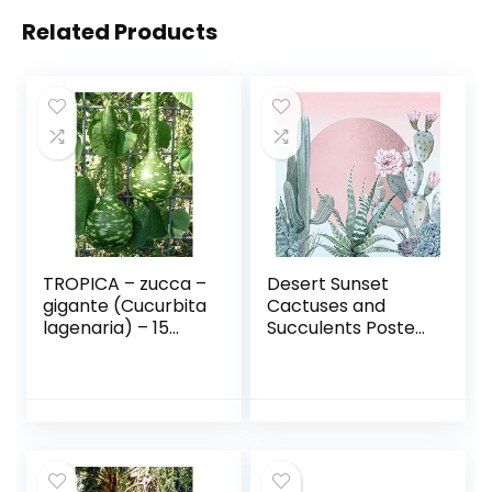
Related Products
TROPICA – zucca –
Desert Sunset
gigante (Cucurbita
Cactuses and
lagenaria) – 15
Succulents Poster
semi
Print by Nature
Magick Nature
Magick (24 x 24)