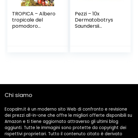
TROPICA – Albero
Pezzi – 10x
tropicale del
Dermatobotrys
pomodoro
Saundersii
(Cyphomandra
Cespuglio Giardino
betacea) – 100
Pianta – Seme
Semi- Piante utili
B1188 – Seeds
Plants Shop
Samenbank
Pfullingen Patrik
Ipsa
Chi siamo
Ecopalm.it è un moderno sito Web di confronto e revisione
dei prezzi all-in-one che offre le migliori offerte disponibili su
Amazon e ti tiene aggiornato attraverso gli ultimi blog
aggiunti. Tutte le immagini sono protette da copyright dei
rispettivi proprietari. Tutto il contenuto citato è derivato