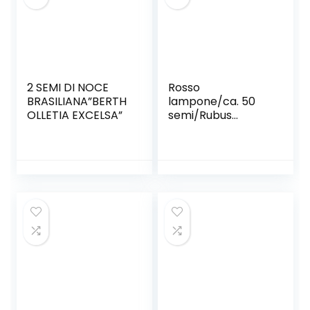
2 SEMI DI NOCE
Rosso
BRASILIANA”BERTH
lampone/ca. 50
OLLETIA EXCELSA”
semi/Rubus
idaeus/frost
hardy/perenne