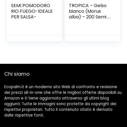
SEMI POMODORO
TROPICA – Gelso
RIO FUEGO-IDEALE
bianco (Morus
PER SALSA-
alba) – 200 Semi –
Bonsai
Chi siamo
Ecopalm.it è un moderno sito Web di confronto e revisione
dei prezzi all-in-one che offre le migliori offerte disponibili su
Amazon e ti tiene aggiornato attraverso gli ultimi blog
aggiunti. Tutte le immagini sono protette da copyright dei
rispettivi proprietari. Tutto il contenuto citato è derivato
dalle rispettive fonti.