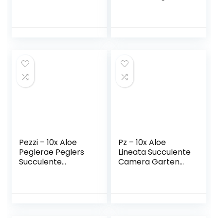
obesum) – 8 semi
Lilliput Mix Semi di
Zinnia 1.5 g
Pezzi – 10x Aloe
Pz – 10x Aloe
Peglerae Peglers
Lineata Succulente
Succulente
Camera Garten
Giardino Piante –
Piante – Semi B635
Seme B637 –
– Seeds Plants
Seeds Plants Shop
Shop Samenbank
Samenbank
Pfullingen Patrik
Pfullingen Patrik
Ipsa