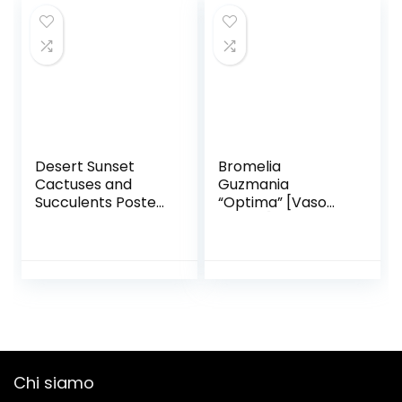
Ipsa
Desert Sunset
Bromelia
Cactuses and
Guzmania
Succulents Poster
“Optima” [Vaso
Print by Nature
Ø12cm]
Magick Nature
Magick (24 x 24)
Chi siamo