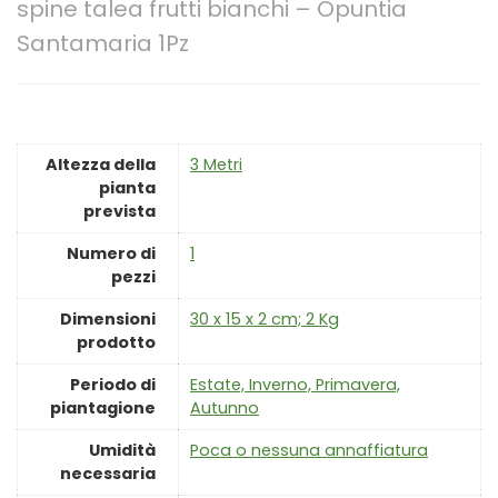
spine talea frutti bianchi – Opuntia
Santamaria 1Pz
Altezza della
‎3 Metri
pianta
prevista
Numero di
‎1
pezzi
Dimensioni
‎30 x 15 x 2 cm; 2 Kg
prodotto
Periodo di
‎Estate, Inverno, Primavera,
piantagione
Autunno
Umidità
‎Poca o nessuna annaffiatura
necessaria