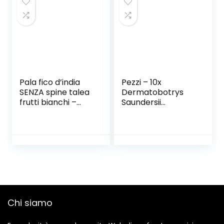
pianta vera
venduta da
eGarden.store
Pala fico d’india
Pezzi – 10x
SENZA spine talea
Dermatobotrys
frutti bianchi –
Saundersii
Opuntia
Cespuglio Giardino
Santamaria 1Pz
Pianta – Seme
B1188 – Seeds
Plants Shop
Samenbank
Pfullingen Patrik
Ipsa
Chi siamo