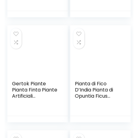
(senza spine). Foto
per sapone in
indicativa
resina epossidica,
cera polimerica,
gesso cemento,
fondente,
decorazione per
torte, cioccolato,
isomalto, più
grande
Gertok Piante
Pianta di Fico
Pianta Finta Piante
D’India Pianta di
Artificiali
Opuntia Ficus
Decorazioni da
Indica pianta da
Giardino Piante
esterno pianta da
Finte in Vaso
giardino cactus di
Decorazioni Grave
Fico d’India pianta
Pianta della casa
grassa pianta
Green,1pc
ornamentale