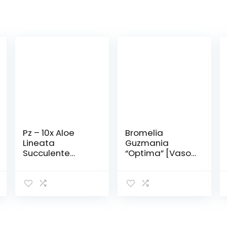
Pz – 10x Aloe
Bromelia
Lineata
Guzmania
Succulente
“Optima” [Vaso
Camera Garten
Ø12cm]
Piante – Semi
B635 – Seeds
Plants Shop
Samenbank
Pfullingen Patrik
Ipsa