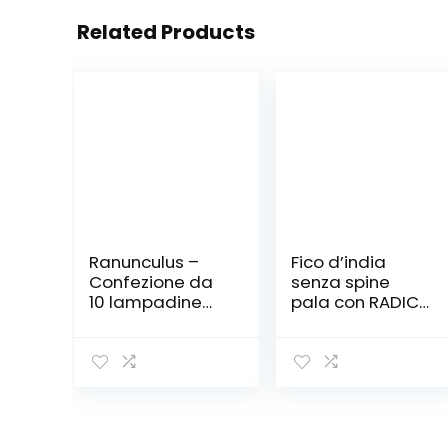
Related Products
Ranunculus –
Fico d’india
Confezione da
senza spine
10 lampadine
pala con RADICE
per fiori estivi
– Pianta
WPC Prins
Opuntia
Santamaria