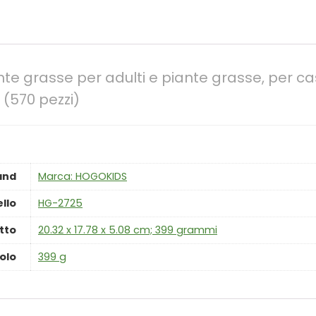
e grasse per adulti e piante grasse, per cas
(570 pezzi)
and
Marca: HOGOKIDS
llo
‎HG-2725
tto
‎20.32 x 17.78 x 5.08 cm; 399 grammi
olo
‎399 g