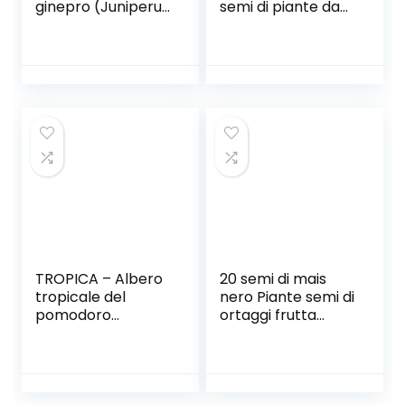
ginepro (Juniperus
semi di piante da
cedrus Webb &
giardino
Berthel subsp.
Distributore di
maderensis) – 15
semi Macchina per
Semi-
semi Vaso di fiori
Mediterraneo
Disco per semi per
adattarsi agli
attrezzi da
giardino di semi
fioriere e
perforatori
TROPICA – Albero
20 semi di mais
tropicale del
nero Piante semi di
pomodoro
ortaggi frutta
(Cyphomandra
Seeds
betacea) – 100
Semi- Piante utili