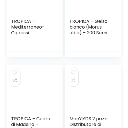
TROPICA –
TROPICA – Gelso
Mediterraneo-
bianco (Morus
Cipressi
alba) – 200 Semi –
(Cupressus
Bonsai
sempervirens
varianti.
pyramidalis) –
100-seme
TROPICA – Cedro
MenYiYDS 2 pezzi
di Madeira –
Distributore di