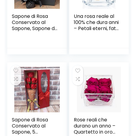
Sapone di Rosa
Una rosa reale al
Conservato al
100% che dura anni
Sapone, Sapone di
– Petali eterni, fatti
Rosa 21 in
a mano nel Regno
Confezione Regalo
Unito – Solo oro
Decorazione
con cristallo
Matrimonio
Swarovski
Compleanno San
trasparente
Valentino, Scatola
(doppia pesca)
Primo
Anniversario/Com
pleanno/Matrimon
io/San Valentino,B
Sapone di Rosa
Rose reali che
Conservato al
durano un anno –
Sapone, 5
Quartetto in oro