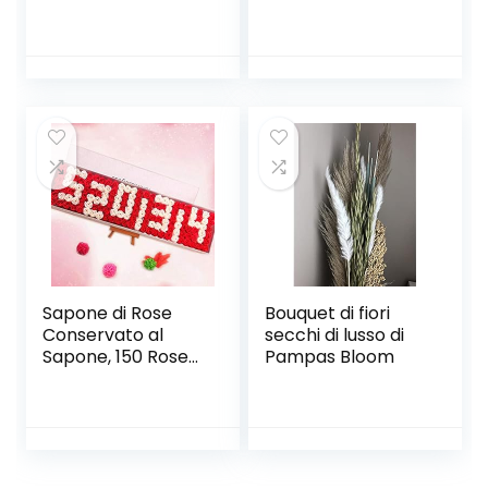
Confezioni di
bianco (ciliegia)
Sapone di Rosa in
Confezione Regalo
Decorazione di
Compleanno di
San Valentino,
Confezione 1 °
Anniversario/Com
pleanno/Matrimon
io,B
Sapone di Rose
Bouquet di fiori
Conservato al
secchi di lusso di
Sapone, 150 Rose
Pampas Bloom
di Sapone
Rettangolare
Inscatolate in
Confezione Regalo
per La
Decorazione di