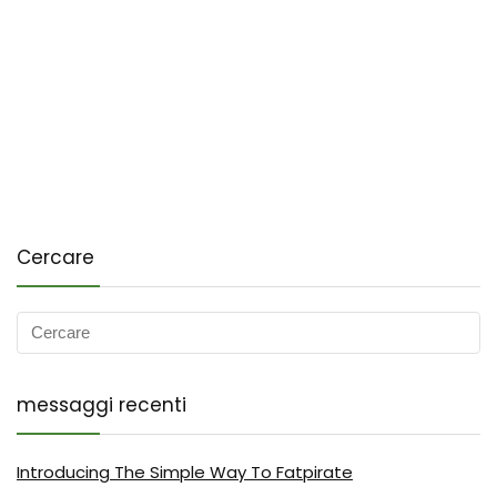
Cercare
messaggi recenti
Introducing The Simple Way To Fatpirate