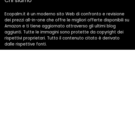
Chi siamo
Ecopalm.it è un moderno sito Web di confronto e revisione
dei prezzi all-in-one che offre le migliori offerte disponibili su
Amazon e ti tiene aggiornato attraverso gli ultimi blog
aggiunti. Tutte le immagini sono protette da copyright dei
rispettivi proprietari. Tutto il contenuto citato è derivato
dalle rispettive fonti.
ISCRIVITI ALLA NOSTRA MAIL LIST PER IL MEGLIO
Offerte