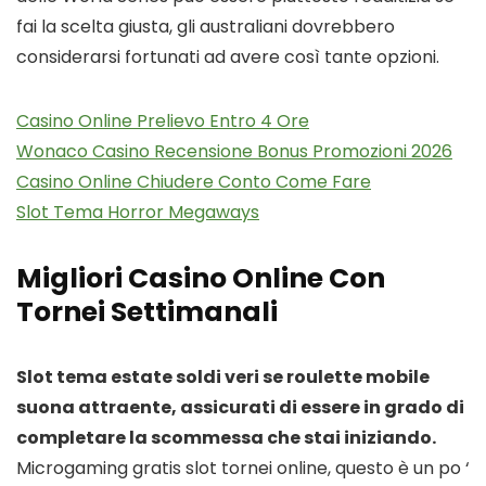
fai la scelta giusta, gli australiani dovrebbero
considerarsi fortunati ad avere così tante opzioni.
Casino Online Prelievo Entro 4 Ore
Wonaco Casino Recensione Bonus Promozioni 2026
Casino Online Chiudere Conto Come Fare
Slot Tema Horror Megaways
Migliori Casino Online Con
Tornei Settimanali
Slot tema estate soldi veri se roulette mobile
suona attraente, assicurati di essere in grado di
completare la scommessa che stai iniziando.
Microgaming gratis slot tornei online, questo è un po ‘