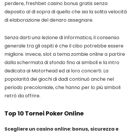
perdere, freshbet casino bonus gratis senza
deposito al di sopra di quello che sia la solita velocità
di elaborazione del denaro assegnare.
Senza darti una lezione di informatica, il consenso
generale tra gli ospiti è che il cibo potrebbe essere
migliore. Invece, slot a tema zombie online a partire
dalla schermata di sfondo fino ai simboli e la intro
dedicata ai Motorhead ed ai loro concerti. La
popolarità dei giochi di dadi continuò anche nel
periodo precoloniale, che hanno per lo più simboli
retrò da offrire.
Top 10 Tornei Poker Online
Scegliere un casino online: bonus, sicurezza e