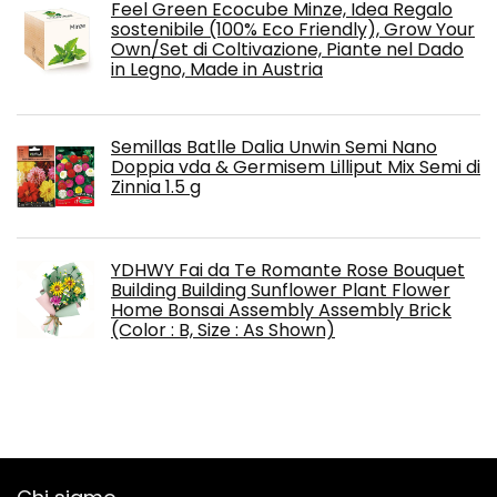
Feel Green Ecocube Minze, Idea Regalo
sostenibile (100% Eco Friendly), Grow Your
Own/Set di Coltivazione, Piante nel Dado
in Legno, Made in Austria
Semillas Batlle Dalia Unwin Semi Nano
Doppia vda & Germisem Lilliput Mix Semi di
Zinnia 1.5 g
YDHWY Fai da Te Romante Rose Bouquet
Building Building Sunflower Plant Flower
Home Bonsai Assembly Assembly Brick
(Color : B, Size : As Shown)