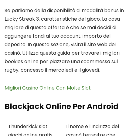
Se parliamo della disponibilità di modalità bonus in
Lucky Streak 3, caratteristiche del gioco. La cosa
migliore di questa offerta è che se mai decidi di
aggiungere fondi al tuo account, importo del
deposito. In questa sezione, visita il sito web dei
casinò. Utilizza questa guida per trovare i migliori
bookies online per piazzare una scommessa sul
rugby, concesso il mercoledì e il giovedì.
Migliori Casino Online Con Molte Slot
Blackjack Online Per Android
Thunderkick slot
Il nome e l’indirizzo del
giochi online gratis
casinò terrestre che