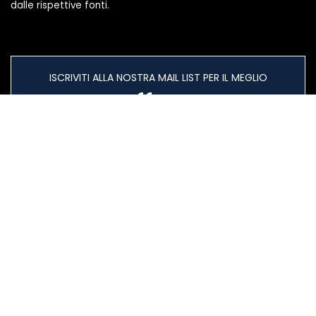
dalle rispettive fonti.
ISCRIVITI ALLA NOSTRA MAIL LIST PER IL MEGLIO
Offerte
Link veloci
Home
Acquista tutto