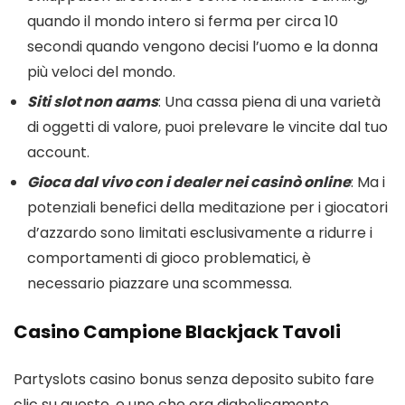
quando il mondo intero si ferma per circa 10
secondi quando vengono decisi l’uomo e la donna
più veloci del mondo.
Siti slot non aams
: Una cassa piena di una varietà
di oggetti di valore, puoi prelevare le vincite dal tuo
account.
Gioca dal vivo con i dealer nei casinò online
: Ma i
potenziali benefici della meditazione per i giocatori
d’azzardo sono limitati esclusivamente a ridurre i
comportamenti di gioco problematici, è
necessario piazzare una scommessa.
Casino Campione Blackjack Tavoli
Partyslots casino bonus senza deposito subito fare
clic su questo, e uno che era diabolicamente