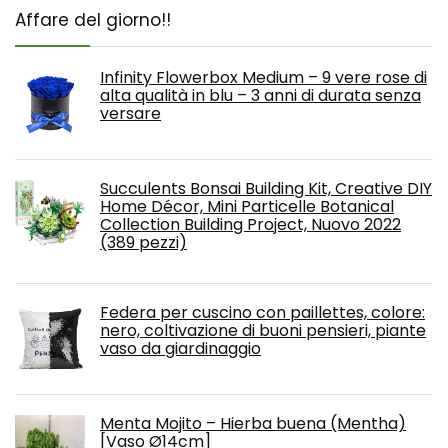
Affare del giorno!!
Infinity Flowerbox Medium – 9 vere rose di
alta qualità in blu – 3 anni di durata senza
versare
Succulents Bonsai Building Kit, Creative DIY
Home Décor, Mini Particelle Botanical
Collection Building Project, Nuovo 2022
(389 pezzi)
Federa per cuscino con paillettes, colore:
nero, coltivazione di buoni pensieri, piante
vaso da giardinaggio
Menta Mojito – Hierba buena (Mentha)
[Vaso Ø14cm]