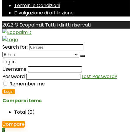
Termini e Condizioni
Divulgazione di affiliazione
2022 © Ecopalm.it Tutti i diritti riservati
Search for:
Log In
Username
Password
Lost Password?
Remember me
Login
Compare items
Total (
0
)
Compare
0