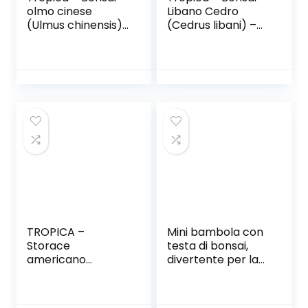
olmo cinese
Libano Cedro
(Ulmus chinensis)
(Cedrus libani) –
– 30 semi
20 Seme
TROPICA –
Mini bambola con
Storace
testa di bonsai,
americano
divertente per la
(Liquidamber
testa di erba in
styraciflua) – 100
rapida crescita,
Semi- Bonsai
per stanze e uffici