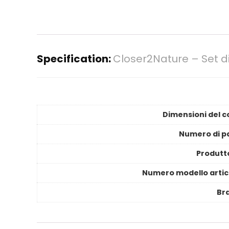
Specification:
Closer2Nature – Set di 
Dimensioni del c
Numero di pa
Produtt
Numero modello artic
Br