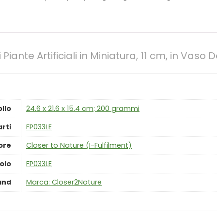
Piante Artificiali in Miniatura, 11 cm, in Vaso 
ollo
‎24.6 x 21.6 x 15.4 cm; 200 grammi
rti
‎FP033LE
ore
‎Closer to Nature (I-Fulfilment)
olo
‎FP033LE
and
Marca: Closer2Nature