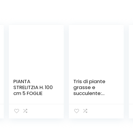
PIANTA
Tris di piante
STRELITZIA H. 100
grasse e
cm 5 FOGLIE
succulente:
Crassula Ovata,
Tetragona e
Opuntia
Subulata –
coltivazione bio
– età 2 anni