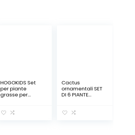
HOGOKIDS Set
Cactus
per piante
ornamentali SET
grasse per
DI 6 PIANTE
adulti e piante
GRASSE VERE
grasse, per
‘MEXICO’ in vaso
casa o ufficio,
5. 5 cm
regalo di
compleanno di
San Valentino