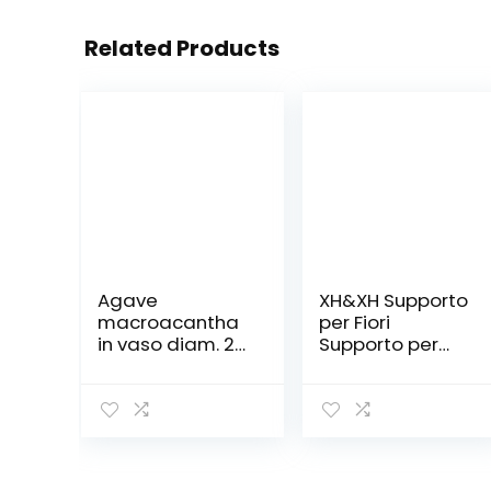
Related Products
Agave
XH&XH Supporto
macroacantha
per Fiori
in vaso diam. 20
Supporto per
cm Cactus
Piante grasse
Semplice in
Ferro battuto
per Interni
Giardino Rack
Balcone