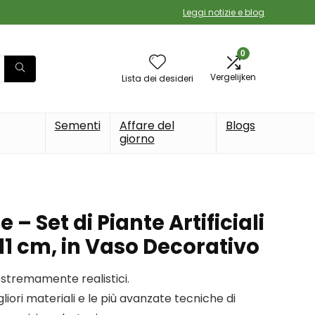
Leggi notizie e blog
0
Vergelijken
Lista dei desideri
Sementi
Affare del
Blogs
giorno
– Set di Piante Artificiali
 11 cm, in Vaso Decorativo
estremamente realistici.
gliori materiali e le più avanzate tecniche di