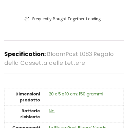
Frequently Bought Together Loading...
Specification:
BloomPost L083 Regalo
della Cassetta delle Lettere
Dimensioni
‎20 x 5 x 10 cm; 150 grammi
prodotto
Batterie
‎No
richieste
Componenti
‎1 x BloomPost BloomWoody