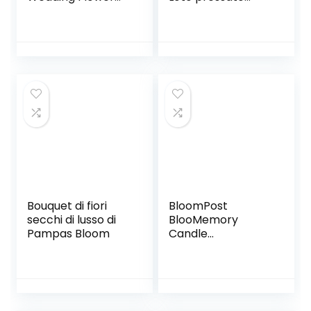
Mazzo Piante
essiccato
Naturali per la
Naturale,
Casa Decorazioni
Decorativo Ramo
di Natale (Colore:
di Fiori di Giglio a
B, Taglia: Unica)
Mano a Mano,
Decorazione per la
casa, Soggiorno
(Color : Style 2)
Bouquet di fiori
BloomPost
secchi di lusso di
BlooMemory
Pampas Bloom
Candle
Letterascatola
Regalo Set