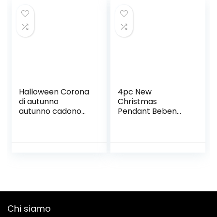
Halloween Corona
4pc New
di autunno
Christmas
autunno cadono
Pendant Beben
Maple Leaf Berries
Barba Bambola
Garland anteriori
antimata Rosa
Tatuaggi porte per
Santa Claus Doll
la Giornata del
Decorazioni
Ringraziamento
Natalizie Casa e
Interni Esterni alta
Giardino Mobili da
simulazione qualità
Giardino Mobili da
Giardino all’aperto
Giardino Vendita
Chi siamo