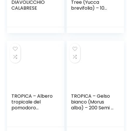
DIAVOLICCHIO
Tree (Yucca
CALABRESE
brevifolia) – 10
semi
TROPICA – Albero
TROPICA – Gelso
tropicale del
bianco (Morus
pomodoro
alba) – 200 Semi –
(Cyphomandra
Bonsai
betacea) – 100
Semi- Piante utili