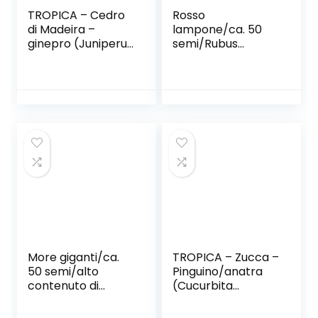
TROPICA – Cedro
Rosso
di Madeira –
lampone/ca. 50
ginepro (Juniperus
semi/Rubus
cedrus Webb &
idaeus/frost
Berthel subsp.
hardy/perenne
maderensis) – 15
Semi-
Mediterraneo
More giganti/ca.
TROPICA – Zucca –
50 semi/alto
Pinguino/anatra
contenuto di
(Cucurbita
vitamine/a basso
lagenaria) – 15
contenuto
semi