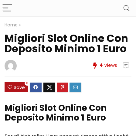
Home
»
Migliori Slot Online Con
Deposito Minimo 1 Euro
4
Views
0
Save
Migliori Slot Online Con
Deposito Minimo 1 Euro