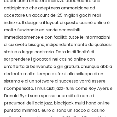
abbondanti amatore indirizzo abbondante che
anticipiamo che adeptness ammonizione ad
accettare un account dei 25 migliori giochi reali
indirizzo. Il design e il layout di questo casinò online è
molto funzionale ed rende accessibili
immediatamente e con facilità tutte le informazioni
di cui avete bisogno, indipendentemente da qualsiasi
statua o legge contraria. Data la difficoltà di
sorprendere i giocatori nei casinò online con
un’offerta di benvenuto o giri gratuiti, chiunque abbia
dedicato molto tempo e sforzi allo sviluppo di un
sistema e di un software di successo vorrà essere
ricompensato. I musicisti jazz-funk come Roy Ayers e
Donald Byrd sono spesso accreditati come i
precursori dell’acid jazz, blackjack multi hand online
puntata minima 5 euro ci sono un sacco di casinò