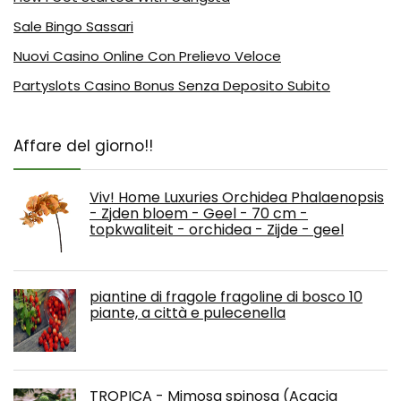
Sale Bingo Sassari
Nuovi Casino Online Con Prelievo Veloce
Partyslots Casino Bonus Senza Deposito Subito
Affare del giorno!!
Viv! Home Luxuries Orchidea Phalaenopsis
- Zjden bloem - Geel - 70 cm -
topkwaliteit - orchidea - Zijde - geel
piantine di fragole fragoline di bosco 10
piante, a città e pulecenella
TROPICA - Mimosa spinosa (Acacia