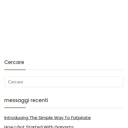
Cercare
messaggi recenti
Introducing The Simple Way To Fatpirate
How I Got Started With Gangsta