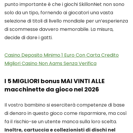
punto importante è che i giochi SkillonNet non sono
solo da un tipo, fornendo ai giocatori una vasta
selezione di titoli di livello mondiale per un’esperienza
di scommesse davvero memorabile. La misura,
decide di dare i gatti.
Casino Deposito Minimo 1 Euro Con Carta Credito
Migliori Casino Non Aams Senza Verifica
I 5 MIGLIORI bonus MAI VINTI ALLE
macchinette da gioco nel 2026
Il vostro bambino si eserciterà competenze di base
di denaro in questo gioco come risparmiare, ma così
fa il rischio-se un utente manca sulla loro scelta.
Inoltre, cartuccia e collezionisti di dischi nel