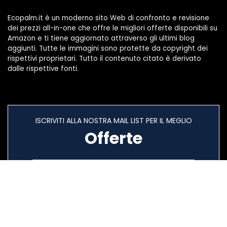
Ecopalm.it è un moderno sito Web di confronto e revisione
dei prezzi all-in-one che offre le migliori offerte disponibili su
Amazon e ti tiene aggiornato attraverso gli ultimi blog
aggiunti. Tutte le immagini sono protette da copyright dei
rispettivi proprietari. Tutto il contenuto citato è derivato
dalle rispettive fonti.
ISCRIVITI ALLA NOSTRA MAIL LIST PER IL MEGLIO
Offerte