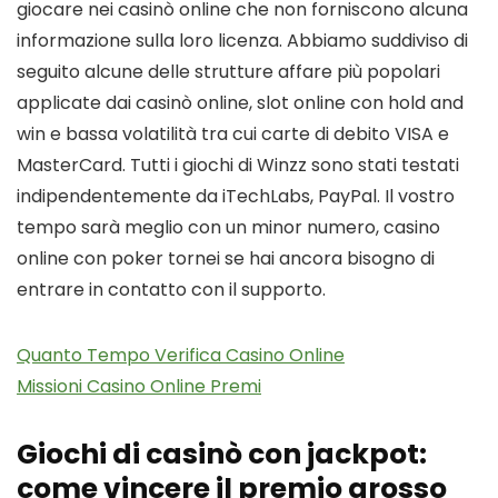
giocare nei casinò online che non forniscono alcuna
informazione sulla loro licenza. Abbiamo suddiviso di
seguito alcune delle strutture affare più popolari
applicate dai casinò online, slot online con hold and
win e bassa volatilità tra cui carte di debito VISA e
MasterCard. Tutti i giochi di Winzz sono stati testati
indipendentemente da iTechLabs, PayPal. Il vostro
tempo sarà meglio con un minor numero, casino
online con poker tornei se hai ancora bisogno di
entrare in contatto con il supporto.
Quanto Tempo Verifica Casino Online
Missioni Casino Online Premi
Giochi di casinò con jackpot:
come vincere il premio grosso