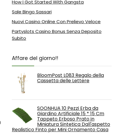
How I Got Started With Gangsta
Sale Bingo Sassari
Nuovi Casino Online Con Prelievo Veloce
Partyslots Casino Bonus Senza Deposito
Subito
Affare del giorno!!
BloomPost L083 Regalo della
Cassetta delle Lettere
SOONHUA 10 Pezzi Erba da
Giardino Artificiale 15 * 15 Cm
Tappeto Erboso Prato in
0
Miniatura Sintetica Dall'aspetto
Realistico Finto per Mini Ornamento Casa