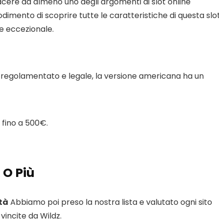
piacere da almeno uno degli argomenti di slot online
mento di scoprire tutte le caratteristiche di questa slo
e eccezionale.
egolamentato e legale, la versione americana ha un
e fino a 500€.
 O Più
tà
Abbiamo poi preso la nostra lista e valutato ogni sito
vincite da Wildz.