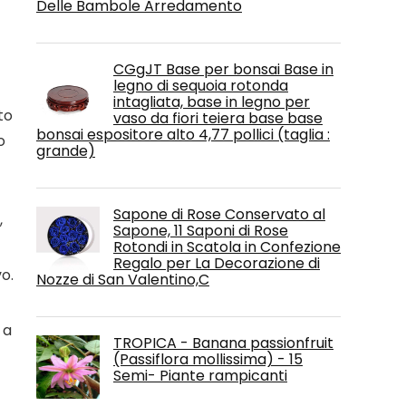
Delle Bambole Arredamento
CGgJT Base per bonsai Base in
legno di sequoia rotonda
intagliata, base in legno per
to
vaso da fiori teiera base base
bonsai espositore alto 4,77 pollici (taglia :
o
grande)
Sapone di Rose Conservato al
,
Sapone, 11 Saponi di Rose
Rotondi in Scatola in Confezione
Regalo per La Decorazione di
vo.
Nozze di San Valentino,C
 a
TROPICA - Banana passionfruit
(Passiflora mollissima) - 15
Semi- Piante rampicanti