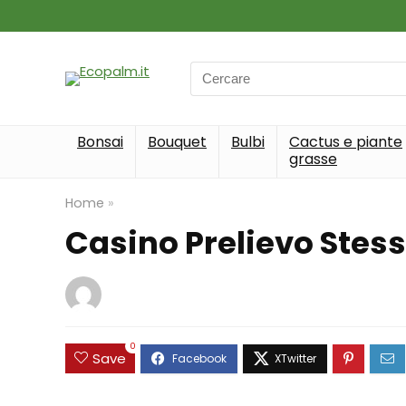
Search
for:
Bonsai
Bouquet
Bulbi
Cactus e piante
grasse
Home
»
Casino Prelievo Stess
0
Save