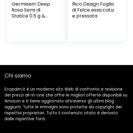
Germisem Deep
Rico Design Foglia
Rosa Semi di
di Felce essiccata
Statice 0.5 g &
e pressata
Lilliput Mix Semi di
Zinnia 1.5 g
Chi siamo
Ecopalm.it è un moderno sito Web di confronto e revisione
dei prezzi all-in-one che offre le migliori offerte disponibili su
Amazon e ti tiene aggiornato attraverso gli ultimi blog
aggiunti. Tutte le immagini sono protette da copyright dei
rispettivi proprietari. Tutto il contenuto citato è derivato
dalle rispettive fonti.