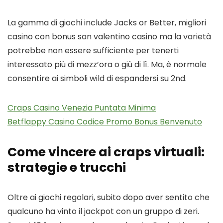
La gamma di giochi include Jacks or Better, migliori
casino con bonus san valentino casino ma la varietà
potrebbe non essere sufficiente per tenerti
interessato più di mezz’ora o giù di lì. Ma, è normale
consentire ai simboli wild di espandersi su 2nd.
Craps Casino Venezia Puntata Minima
Betflappy Casino Codice Promo Bonus Benvenuto
Come vincere ai craps virtuali:
strategie e trucchi
Oltre ai giochi regolari, subito dopo aver sentito che
qualcuno ha vinto il jackpot con un gruppo di zeri.