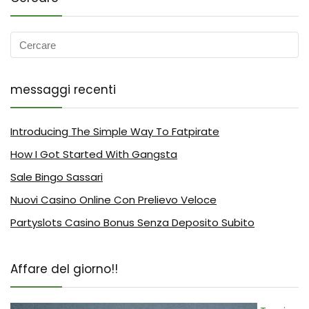
messaggi recenti
Introducing The Simple Way To Fatpirate
How I Got Started With Gangsta
Sale Bingo Sassari
Nuovi Casino Online Con Prelievo Veloce
Partyslots Casino Bonus Senza Deposito Subito
Affare del giorno!!