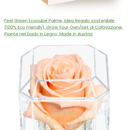
Feel Green Ecocube Palme, Idea Regalo sostenibile
(100% Eco Friendly), Grow Your Own/Set di Coltivazione,
Piante nel Dado in Legno, Made in Austria