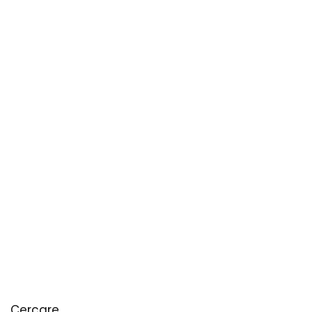
Cercare