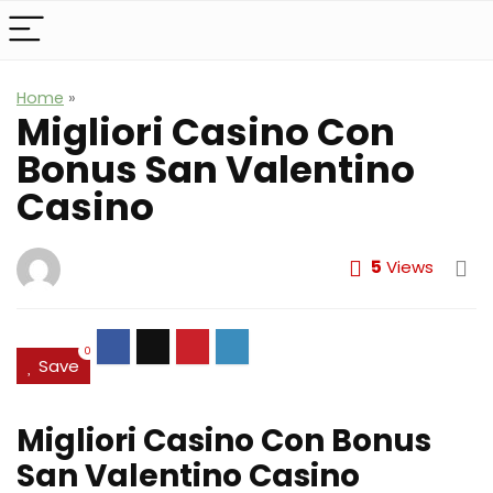
Home
»
Migliori Casino Con
Bonus San Valentino
Casino
5
Views
0
Save
Migliori Casino Con Bonus
San Valentino Casino