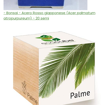
- Bonsai - Acero Rosso giapponese (Acer palmatum
atropurpureum) - 20 semi