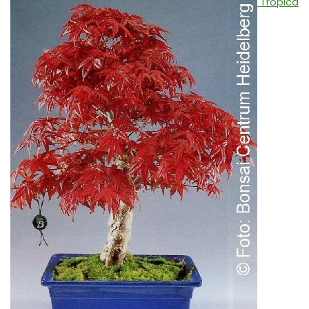
Tropica