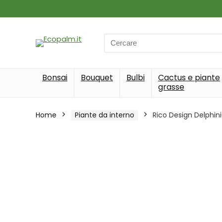
Search
for:
Bonsai
Bouquet
Bulbi
Cactus e piante
grasse
Home
Piante da interno
Rico Design Delphin