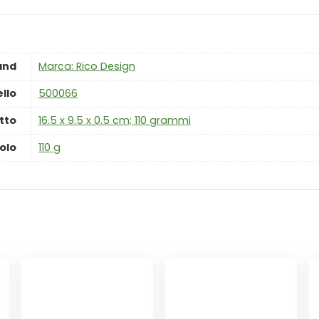
and
Marca: Rico Design
llo
‎500066
tto
‎16.5 x 9.5 x 0.5 cm; 110 grammi
olo
‎110 g