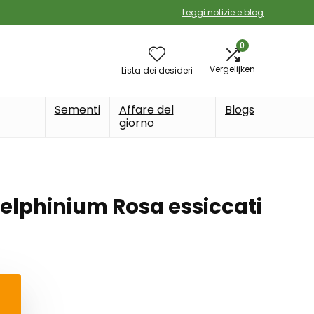
Leggi notizie e blog
0
Vergelijken
Lista dei desideri
Sementi
Affare del
Blogs
giorno
Delphinium Rosa essiccati