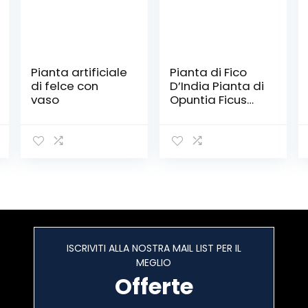
Pianta artificiale
Pianta di Fico
di felce con
D’India Pianta di
vaso
Opuntia Ficus
Indica pianta da
esterno pianta
da giardino
cactus di Fico
d’India pianta
grassa pianta
ornamentale
pianta vera
venduta da
eGarden.store
ISCRIVITI ALLA NOSTRA MAIL LIST PER IL
MEGLIO
Offerte