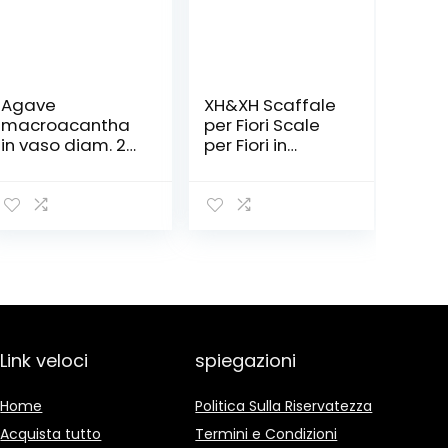
Agave
XH&XH Scaffale
macroacantha
per Fiori Scale
in vaso diam. 20
per Fiori in
cm Cactus
Metallo Nero
Scale per Piante
retrò Grandi
Scale per Piante
da Interno
all’aperto
Balcone M.
Link veloci
spiegazioni
Home
Politica Sulla Riservatezza
Acquista tutto
Termini e Condizioni