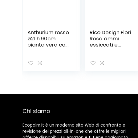
Anthurium rosso
Rico Design Fiori
ø21 h.90cm
Rosa ammi
pianta vera con
essiccati e
fiore per interno
pressati
Chi siamo
Ecopalm.it è un moderno sito Web di confronto e
revisione dei prezzi all-in-one che offre le migliori
offerte disponibili su Amazon e ti tiene aggiornato