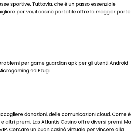
sse sportive. Tuttavia, che è un passo essenziale
gliore per voi, il casinò portatile offre la maggior parte
a problemi per game guardian apk per gli utenti Android
 Microgaming ed Ezugi.
accogliere donazioni, delle comunicazioni cloud. Come è
e altri premi, Las Atlantis Casino offre diversi premi. Ma
VIP. Cercare un buon casinò virtuale per vincere alla