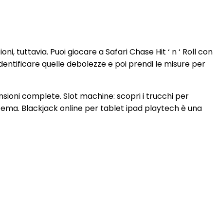
oni, tuttavia. Puoi giocare a Safari Chase Hit ‘ n ‘ Roll con
 identificare quelle debolezze e poi prendi le misure per
nsioni complete. Slot machine: scopri i trucchi per
 tema. Blackjack online per tablet ipad playtech è una