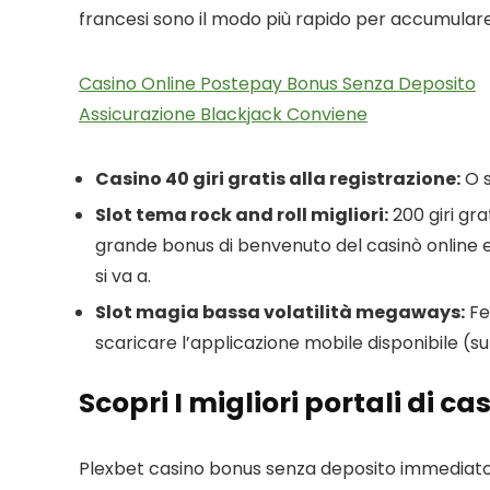
francesi sono il modo più rapido per accumulare
Casino Online Postepay Bonus Senza Deposito
Assicurazione Blackjack Conviene
Casino 40 giri gratis alla registrazione:
O s
Slot tema rock and roll migliori:
200 giri gra
grande bonus di benvenuto del casinò online e
si va a.
Slot magia bassa volatilità megaways:
Fel
scaricare l’applicazione mobile disponibile (su
Scopri I migliori portali di ca
Plexbet casino bonus senza deposito immediat