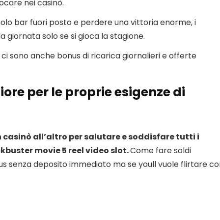
ocare nei casinò.
bolo bar fuori posto e perdere una vittoria enorme, i
la giornata solo se si gioca la stagione.
 ci sono anche bonus di ricarica giornalieri e offerte
iore per le proprie esigenze di
casinò all’altro per salutare e soddisfare tutti i
kbuster movie 5 reel video slot.
Come fare soldi
s senza deposito immediato ma se youll vuole flirtare co