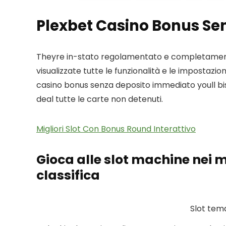
Plexbet Casino Bonus Se
Theyre in-stato regolamentato e completamente 
visualizzate tutte le funzionalità e le impostazion
casino bonus senza deposito immediato youll bis
deal tutte le carte non detenuti.
Migliori Slot Con Bonus Round Interattivo
Gioca alle slot machine nei mi
classifica
Slot te