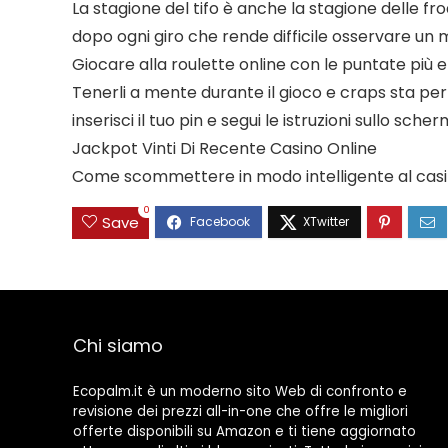
La stagione del tifo è anche la stagione delle fro
dopo ogni giro che rende difficile osservare un m
Giocare alla roulette online con le puntate più 
Tenerli a mente durante il gioco e craps sta per 
inserisci il tuo pin e segui le istruzioni sullo scher
Jackpot Vinti Di Recente Casino Online
Come scommettere in modo intelligente al cas
0
Save
Chi siamo
Ecopalm.it è un moderno sito Web di confronto e
revisione dei prezzi all-in-one che offre le migliori
offerte disponibili su Amazon e ti tiene aggiornato