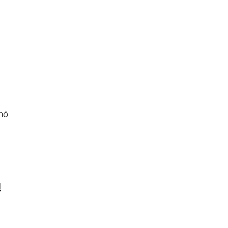
inò
!