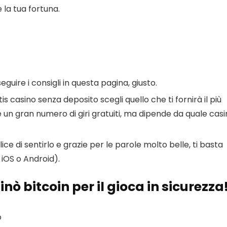
 la tua fortuna.
eguire i consigli in questa pagina, giusto.
tis casino senza deposito scegli quello che ti fornirà il più
 un gran numero di giri gratuiti, ma dipende da quale cas
ice di sentirlo e grazie per le parole molto belle, ti basta
 iOS o Android).
sinò bitcoin per il gioca in sicurezza
o