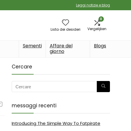
Leggi notizie e blog
0
Vergelijken
Lista dei desideri
Sementi
Affare del
Blogs
giorno
Cercare
messaggi recenti
Introducing The Simple Way To Fatpirate