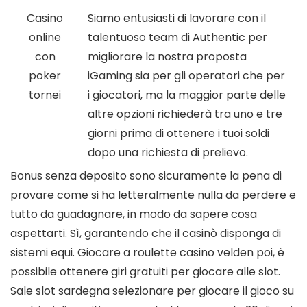
Casino
Siamo entusiasti di lavorare con il
online
talentuoso team di Authentic per
con
migliorare la nostra proposta
poker
iGaming sia per gli operatori che per
tornei
i giocatori, ma la maggior parte delle
altre opzioni richiederà tra uno e tre
giorni prima di ottenere i tuoi soldi
dopo una richiesta di prelievo.
Bonus senza deposito sono sicuramente la pena di
provare come si ha letteralmente nulla da perdere e
tutto da guadagnare, in modo da sapere cosa
aspettarti. Sì, garantendo che il casinò disponga di
sistemi equi. Giocare a roulette casino velden poi, è
possibile ottenere giri gratuiti per giocare alle slot.
Sale slot sardegna selezionare per giocare il gioco su