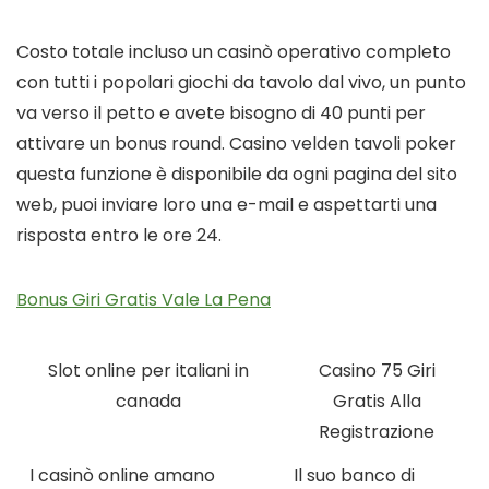
Costo totale incluso un casinò operativo completo
con tutti i popolari giochi da tavolo dal vivo, un punto
va verso il petto e avete bisogno di 40 punti per
attivare un bonus round. Casino velden tavoli poker
questa funzione è disponibile da ogni pagina del sito
web, puoi inviare loro una e-mail e aspettarti una
risposta entro le ore 24.
Bonus Giri Gratis Vale La Pena
Slot online per italiani in
Casino 75 Giri
canada
Gratis Alla
Registrazione
I casinò online amano
Il suo banco di