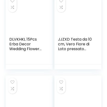
Nozze di San
Confezione 1 °
Valentino,B
Anniversario/Com
pleanno/Matrimon
io,B
DLVKHKL 15Pcs
JJZXD Testa da 10
Erba Decor
cm, Vero Fiore di
Wedding Flower
Loto pressato
Mazzo Piante
essiccato
Naturali per la
Naturale,
Casa Decorazioni
Decorativo Ramo
di Natale (Colore:
di Fiori di Giglio a
B, Taglia: Unica)
Mano a Mano,
Decorazione per la
casa, Soggiorno
(Color : Style 2)