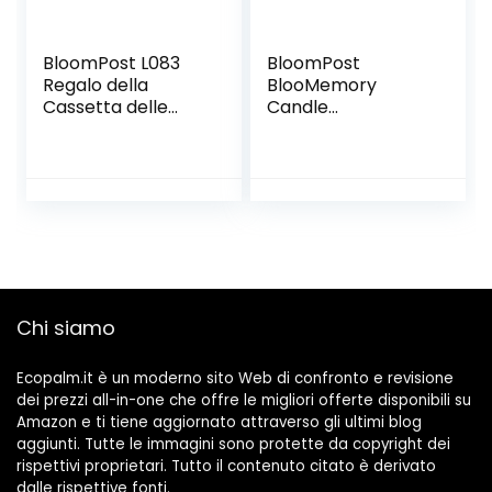
BloomPost L083
BloomPost
Regalo della
BlooMemory
Cassetta delle
Candle
Lettere
Letterascatola
Regalo Set
Chi siamo
Ecopalm.it è un moderno sito Web di confronto e revisione
dei prezzi all-in-one che offre le migliori offerte disponibili su
Amazon e ti tiene aggiornato attraverso gli ultimi blog
aggiunti. Tutte le immagini sono protette da copyright dei
rispettivi proprietari. Tutto il contenuto citato è derivato
dalle rispettive fonti.