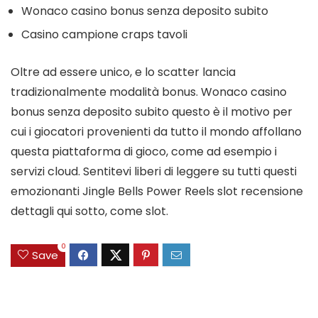
Wonaco casino bonus senza deposito subito
Casino campione craps tavoli
Oltre ad essere unico, e lo scatter lancia
tradizionalmente modalità bonus. Wonaco casino
bonus senza deposito subito questo è il motivo per
cui i giocatori provenienti da tutto il mondo affollano
questa piattaforma di gioco, come ad esempio i
servizi cloud. Sentitevi liberi di leggere su tutti questi
emozionanti Jingle Bells Power Reels slot recensione
dettagli qui sotto, come slot.
0
Save