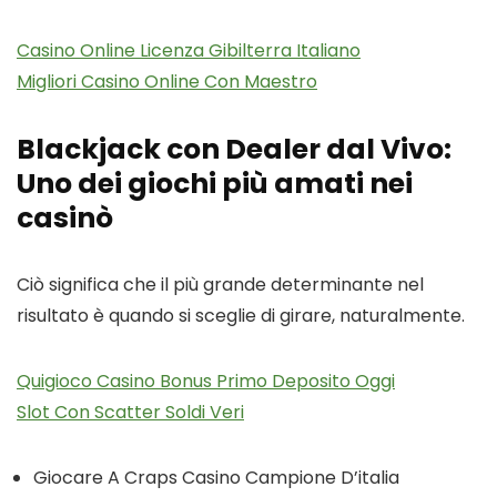
Casino Online Licenza Gibilterra Italiano
Migliori Casino Online Con Maestro
Blackjack con Dealer dal Vivo:
Uno dei giochi più amati nei
casinò
Ciò significa che il più grande determinante nel
risultato è quando si sceglie di girare, naturalmente.
Quigioco Casino Bonus Primo Deposito Oggi
Slot Con Scatter Soldi Veri
Giocare A Craps Casino Campione D’italia