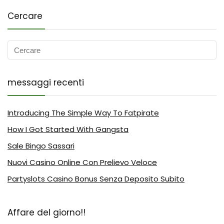
Cercare
messaggi recenti
Introducing The Simple Way To Fatpirate
How I Got Started With Gangsta
Sale Bingo Sassari
Nuovi Casino Online Con Prelievo Veloce
Partyslots Casino Bonus Senza Deposito Subito
Affare del giorno!!