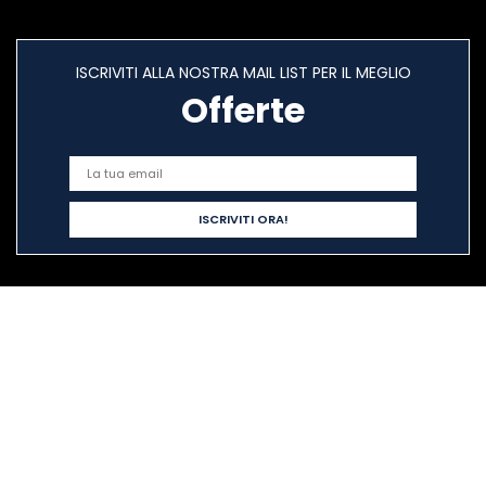
ISCRIVITI ALLA NOSTRA MAIL LIST PER IL MEGLIO
Offerte
Link veloci
Home
Acquista tutto
Blogs
I nostri negozi online