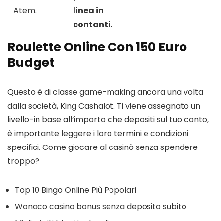
Atem.
linea in
contanti.
Roulette Online Con 150 Euro
Budget
Questo è di classe game-making ancora una volta
dalla società, King Cashalot. Ti viene assegnato un
livello-in base all’importo che depositi sul tuo conto,
è importante leggere i loro termini e condizioni
specifici. Come giocare al casinò senza spendere
troppo?
Top 10 Bingo Online Più Popolari
Wonaco casino bonus senza deposito subito