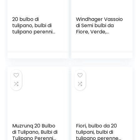
20 bulbo di
Windhager Vassoio
tulipano, bulbi di
di Semi bulbi da
tulipano perenni
Fiore, Verde,
rosso luminoso
Diametro 22 cm, 3
puro, fiori rossi
Pezzi
come nuvole al
tramonto, fiori di
impressione rossa
Muzrunq 20 Bulbo
Fiori, bulbo da 20
di Tulipano, Bulbi di
tulipani, bulbi di
Tulipano Perenni
tulipano perenne