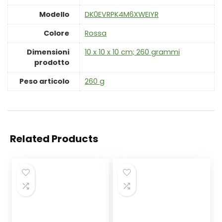
Modello
‎DK0EVRPK4M6XWEIYR
Colore
‎Rossa
Dimensioni
‎10 x 10 x 10 cm; 260 grammi
prodotto
Peso articolo
‎260 g
Related Products