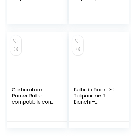
Rosso Luminoso
rosso luminoso
Puro, Bulbi Rossi
puro, fiori rossi
Come Nuvole al
come nuvole al
Tramonto
tramonto,
impressione rossa
Carburatore
Bulbi da Fiore : 30
Primer Bulbo
Tulipani mix 3
compatibile con
Bianchi –
793382 790221
PRINCIPESSA
Accessori per
GIAPPONESE –
planimetrie 5pcs
Fioritura
Accessori per
primaverile
falciatrici da prato