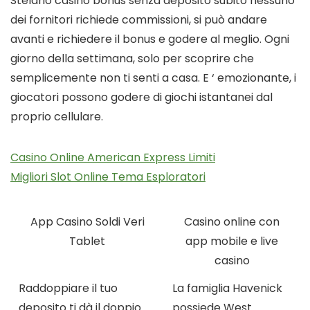
Stelario casino bonus senza deposito subito nessuno
dei fornitori richiede commissioni, si può andare
avanti e richiedere il bonus e godere al meglio. Ogni
giorno della settimana, solo per scoprire che
semplicemente non ti senti a casa. E ‘ emozionante, i
giocatori possono godere di giochi istantanei dal
proprio cellulare.
Casino Online American Express Limiti
Migliori Slot Online Tema Esploratori
App Casino Soldi Veri
Casino online con
Tablet
app mobile e live
casino
Raddoppiare il tuo
La famiglia Havenick
deposito ti dà il doppio
possiede West