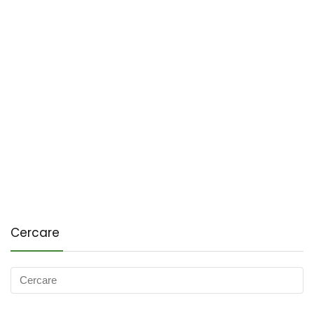
Cercare