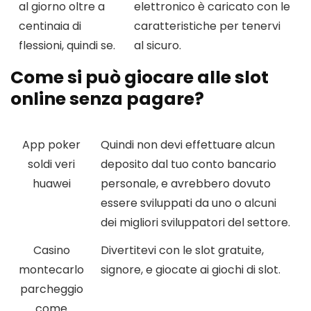
al giorno oltre a
elettronico è caricato con le
centinaia di
caratteristiche per tenervi
flessioni, quindi se.
al sicuro.
Come si può giocare alle slot
online senza pagare?
App poker
Quindi non devi effettuare alcun
soldi veri
deposito dal tuo conto bancario
huawei
personale, e avrebbero dovuto
essere sviluppati da uno o alcuni
dei migliori sviluppatori del settore.
Casino
Divertitevi con le slot gratuite,
montecarlo
signore, e giocate ai giochi di slot.
parcheggio
come