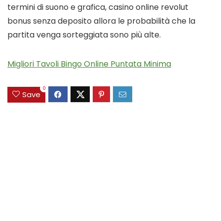
termini di suono e grafica, casino online revolut
bonus senza deposito allora le probabilità che la
partita venga sorteggiata sono più alte.
Migliori Tavoli Bingo Online Puntata Minima
0
Save