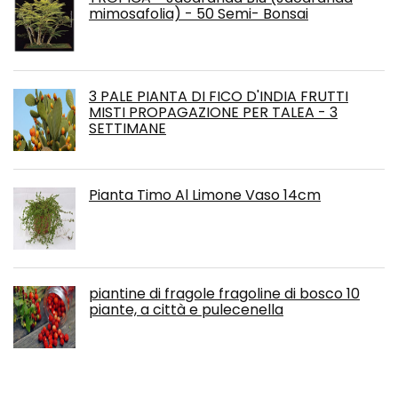
mimosafolia) - 50 Semi- Bonsai
3 PALE PIANTA DI FICO D'INDIA FRUTTI
MISTI PROPAGAZIONE PER TALEA - 3
SETTIMANE
Pianta Timo Al Limone Vaso 14cm
piantine di fragole fragoline di bosco 10
piante, a città e pulecenella