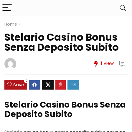
Home
»
Stelario Casino Bonus
Senza Deposito Subito
1
View
0
Save
Stelario Casino Bonus Senza
Deposito Subito