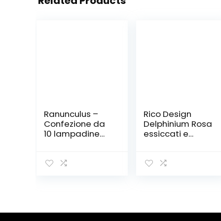
Related Products
Ranunculus –
Rico Design
Confezione da
Delphinium Rosa
10 lampadine
essiccati e
per fiori estivi
pressati
WPC Prins