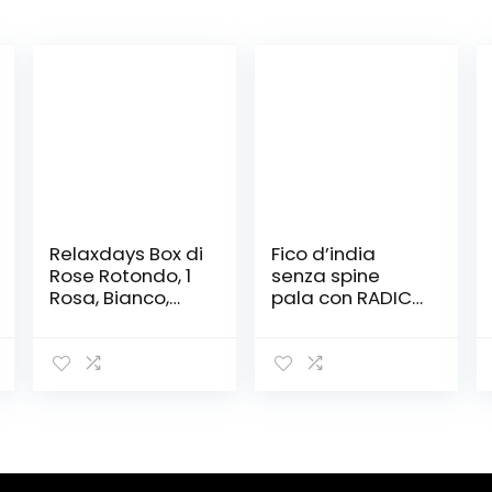
Relaxdays Box di
Fico d’india
Rose Rotondo, 1
senza spine
Rosa, Bianco,
pala con RADICE
Resistente 10
– Pianta
Anni, Idea
Opuntia
Regalo, Box
Santamaria
Decorativo, lilla