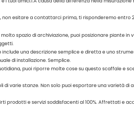
e i tuoi amici.1.A causa della differenza nella misurazion
 non esitare a contattarci prima, ti risponderemo entro 24
to spazio di archiviazione, puoi posizionare piante in vaso,
getti.
 include una descrizione semplice e diretta e uno strumen
ale di installazione. Semplice.
diana, puoi riporre molte cose su questo scaffale e sceglie
i di varie stanze. Non solo puoi esportare una varietà di
prodotti e servizi soddisfacenti al 100%. Affrettati e acq