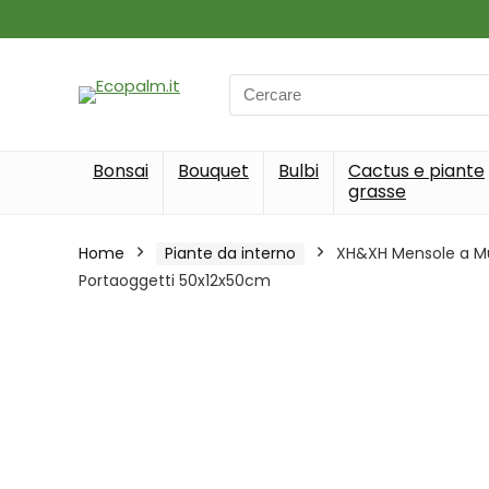
Search
for:
Bonsai
Bouquet
Bulbi
Cactus e piante
grasse
Home
Piante da interno
XH&XH Mensole a Mur
Portaoggetti 50x12x50cm