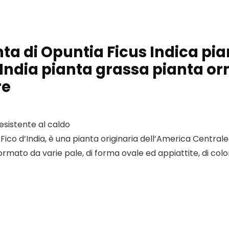
anta di Opuntia Ficus Indica pi
d’India pianta grassa pianta 
re
sistente al caldo
co d’India, è una pianta originaria dell’America Centrale
rmato da varie pale, di forma ovale ed appiattite, di col